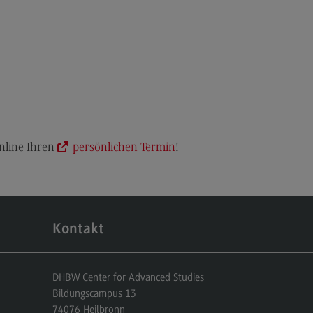
anung und Koordination in der
zialen Arbeit
dulangebot
rufsperspektiven
ntakt
hnungswesen Steuern
nline Ihren
persönlichen Termin
!
schaftsrecht
chnungswesen Steuern
rtschaftsrecht
dulangebot
Kontakt
rufsperspektiven
ntakt
DHBW Center for Advanced Studies
s and Negotiation
Bildungscampus 13
74076
Heilbronn