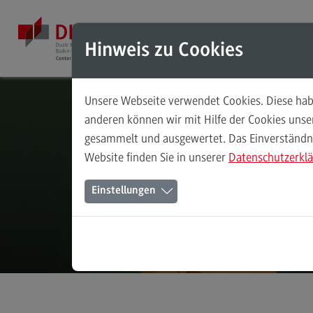
Direkt zum Inhalt
Direkt zum Hauptmenu
Direkt zum Footer
Mod
Hinweis zu Cookies
Unsere Webseite verwendet Cookies. Diese habe
Masterstudiengänge
anderen können wir mit Hilfe der Cookies uns
gesammelt und ausgewertet. Das Einverständnis
Accounting, Controlling, Taxation
Website finden Sie in unserer
Datenschutzerkl
Accounting, Controlling, Taxation
Einstellungen
Modulangebot
Berufsperspektiven
Kontakt
Advanced Practice in Healthcare
Advanced Practice in Healthcare