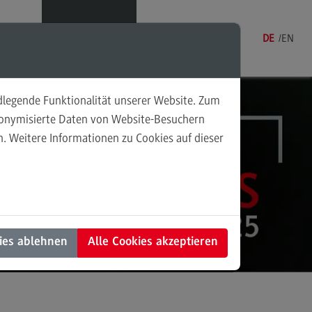
Menü
DE
EN
ndlegende Funktionalität unserer Website. Zum
udonymisierte Daten von Website-Besuchern
. Weitere Informationen zu Cookies auf dieser
sonalmanagement und
tschaftspsychologie
rsonalmanagement und
rtschaftspsychologie
dulangebot
ies ablehnen
Alle Cookies akzeptieren
rufsperspektiven
ntakt
nung und Koordination in der
alen Arbeit