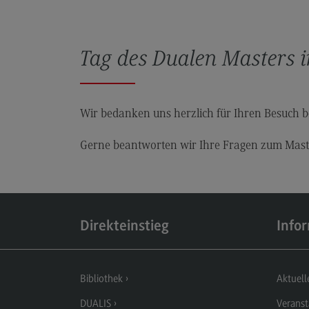
Rahmenbedingungen
Modulangebot
Tag des Dualen Masters 
Kontakt
Bauingenieurwesen
Bauingenieurwesen
Wir bedanken uns herzlich für Ihren Besuch b
Rahmenbedingungen
Gerne beantworten wir Ihre Fragen zum Mast
Modulangebot
Berufsperspektiven
Kontakt
Direkteinstieg
Info
Data Science and Artificial Intelligen
Data Science and Artificial
Intelligence
Bibliothek
Aktuell
Profil-O-Mat Data Science and
DUALIS
Veranst