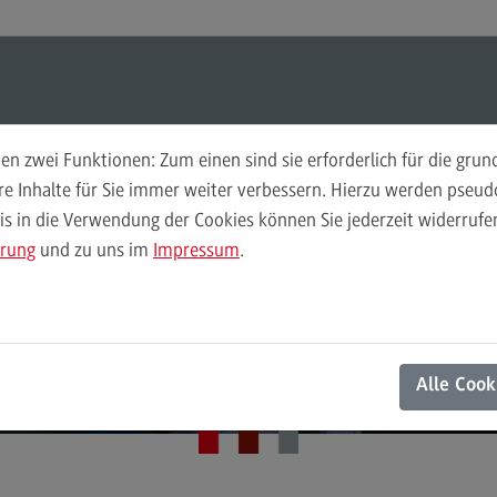
ul-O-Mat
Suchen
Modul-O-Mat
Suchen
n zwei Funktionen: Zum einen sind sie erforderlich für die gru
ere Inhalte für Sie immer weiter verbessern. Hierzu werden pse
 in die Verwendung der Cookies können Sie jederzeit widerrufen
Finance
Per
ärung
und zu uns im
Impressum
.
Wir
Finance
Pe
Modulangebot
Wi
Berufsperspektiven
Mo
Alle Cook
Kontakt
Be
General Business Management
Ko
General Business Management
Pla
Sozi