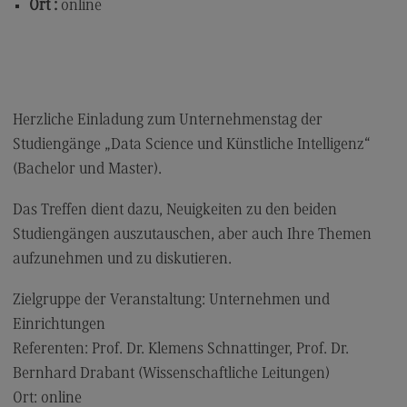
Ort :
online
Modulangebot
Berufsperspektiven
Kontakt
Digital Business Management
Herzliche Einladung zum Unternehmenstag der
Studiengänge „Data Science und Künstliche Intelligenz“
Digital Business Management
(Bachelor und Master).
Modulangebot
Das Treffen dient dazu, Neuigkeiten zu den beiden
Berufsperspektiven
Studiengängen auszutauschen, aber auch Ihre Themen
Kontakt
aufzunehmen und zu diskutieren.
Digitalisierung in der Sozialen Arbeit
Zielgruppe der Veranstaltung: Unternehmen und
Digitalisierung in der Sozialen Arbeit
Einrichtungen
Modulangebot
Referenten: Prof. Dr. Klemens Schnattinger, Prof. Dr.
Bernhard Drabant (Wissenschaftliche Leitungen)
Berufsperspektiven
Ort: online