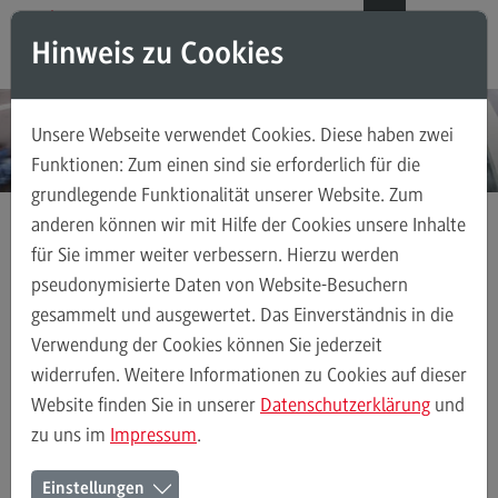
Direkt zum Inhalt
Direkt zum Hauptmenu
Direkt zum Footer
DE
EN
Hinweis zu Cookies
Modul-O-Mat
Suchen
Unsere Webseite verwendet Cookies. Diese haben zwei
Masterstudiengänge
Funktionen: Zum einen sind sie erforderlich für die
grundlegende Funktionalität unserer Website. Zum
Accounting, Controlling, Taxation
anderen können wir mit Hilfe der Cookies unsere Inhalte
Accounting, Controlling, Taxation
für Sie immer weiter verbessern. Hierzu werden
Veranstaltungen
Detail
Modulangebot
pseudonymisierte Daten von Website-Besuchern
gesammelt und ausgewertet. Das Einverständnis in die
Berufsperspektiven
Verwendung der Cookies können Sie jederzeit
07.07.2026
Kontakt
widerrufen. Weitere Informationen zu Cookies auf dieser
Online-
Advanced Practice in Healthcare
Website finden Sie in unserer
Datenschutzerklärung
und
zu uns im
Impressum
.
Advanced Practice in Healthcare
Informationsveranst
Rahmenbedingungen
Einstellungen