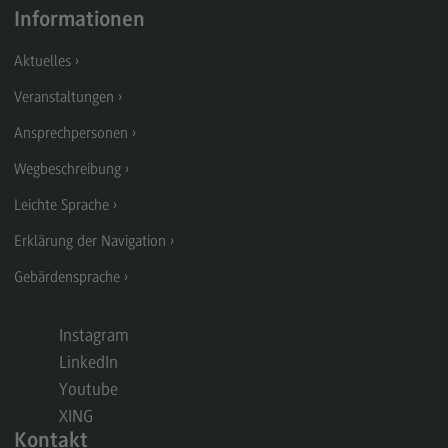
Informationen
General Business Management
Aktuelles
Modulangebot
Veranstaltungen
Berufsperspektiven
Ansprechpersonen
Kontakt
Wegbeschreibung
Governance Sozialer Arbeit
Leichte Sprache
Governance Sozialer Arbeit
Erklärung der Navigation
Modulangebot
Gebärdensprache
Berufsperspektiven
Kontakt
Instagram
Informatik
LinkedIn
Youtube
Informatik
XING
Profil-O-Mat Informatik
Kontakt
(External link)