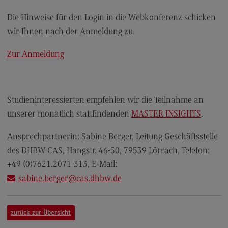
Kontakt
Die Hinweise für den Login in die Webkonferenz schicken
Elektrotechnik und Informationstechnik
wir Ihnen nach der Anmeldung zu.
Elektrotechnik und Informationstechnik
Zur Anmeldung
Profil-O-Mat Elektrotechnik und
Informationstechnik
(External link)
Rahmenbedingungen
Studieninteressierten empfehlen wir die Teilnahme an
Modulangebot
unserer monatlich stattfindenden
MASTER INSIGHTS
.
Berufsperspektiven
Ansprechpartnerin: Sabine Berger, Leitung Geschäftsstelle
Kontakt
des DHBW CAS, Hangstr. 46-50, 79539 Lörrach, Telefon:
Entrepreneurship
+49 (0)7621.2071-313, E-Mail:
Entrepreneurship
sabine.berger
@cas.dhbw.de
Modulangebot
zurück zur Übersicht
Berufsperspektiven