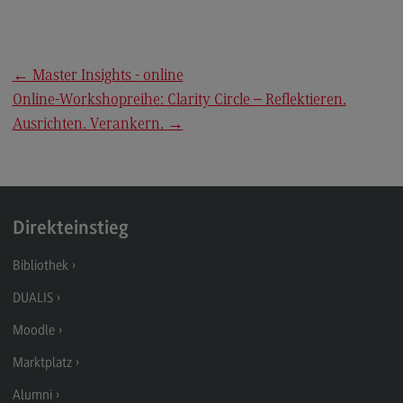
Kontakt
Executive Engineering
Executive Engineering
←
Master Insights - online
Online-Workshopreihe: Clarity Circle – Reflektieren.
Modulangebot
Ausrichten. Verankern.
→
Besonderheiten und Highlights
Berufsperspektiven
Kontakt
Direkteinstieg
Finance
Bibliothek
Finance
DUALIS
Modulangebot
Moodle
Berufsperspektiven
Marktplatz
Kontakt
Alumni
General Business Management