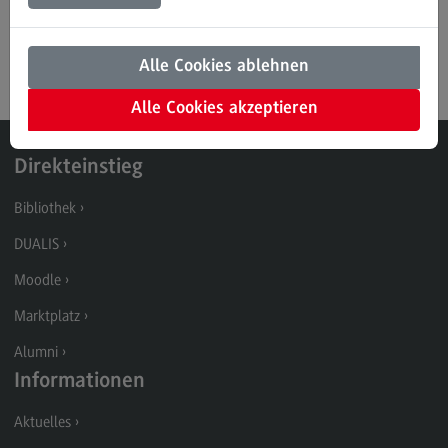
Traumapädagogik.
Modulangebot
Kontakt
Alle Cookies ablehnen
Bauingenieurwesen
Alle Cookies akzeptieren
Bauingenieurwesen
Rahmenbedingungen
Direkteinstieg
Modulangebot
Bibliothek
Berufsperspektiven
DUALIS
Kontakt
Moodle
Data Science and Artificial Intelligence
Marktplatz
Data Science and Artificial Intelligence
Alumni
Informationen
Profil-O-Mat Data Science and Artificial
Intelligence
(External link)
Aktuelles
Rahmenbedingungen