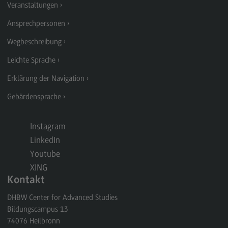
Veranstaltungen
Modulangebot
Ansprechpersonen
Berufsperspektiven
Wegbeschreibung
Kontakt
Leichte Sprache
Digital Business Management
Erklärung der Navigation
Digital Business Management
Gebärdensprache
Modulangebot
Berufsperspektiven
Instagram
LinkedIn
Kontakt
Youtube
Digitalisierung in der Sozialen Arbeit
XING
Digitalisierung in der Sozialen Arbeit
Kontakt
Modulangebot
DHBW Center for Advanced Studies
Bildungscampus 13
Berufsperspektiven
74076
Heilbronn