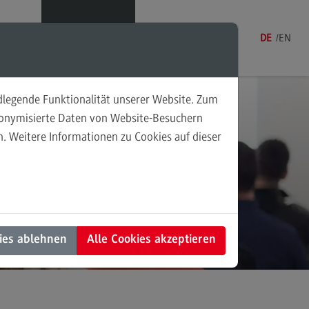
Menü
DE
EN
ndlegende Funktionalität unserer Website. Zum
udonymisierte Daten von Website-Besuchern
. Weitere Informationen zu Cookies auf dieser
sonalmanagement und
tschaftspsychologie
rsonalmanagement und
rtschaftspsychologie
dulangebot
ies ablehnen
Alle Cookies akzeptieren
rufsperspektiven
ntakt
nung und Koordination in der
alen Arbeit