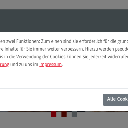
ul-O-Mat
Suchen
Modul-O-Mat
Suchen
n zwei Funktionen: Zum einen sind sie erforderlich für die gru
ere Inhalte für Sie immer weiter verbessern. Hierzu werden pse
 in die Verwendung der Cookies können Sie jederzeit widerrufen
Finance
Per
ärung
und zu uns im
Impressum
.
Wir
Finance
Master-Infoveranstaltung
Pe
Modulangebot
Wi
Ihre Anmeldung
Berufsperspektiven
Mo
Alle Cook
Kontakt
Be
General Business Management
Ko
General Business Management
Pla
Sozi