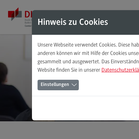
Direkt zum Inhalt
Direkt zum Hauptmenu
Direkt zum Footer
Mod
Hinweis zu Cookies
Unsere Webseite verwendet Cookies. Diese habe
Masterstudiengänge
anderen können wir mit Hilfe der Cookies uns
gesammelt und ausgewertet. Das Einverständnis
Accounting, Controlling, Taxation
Website finden Sie in unserer
Datenschutzerkl
Accounting, Controlling, Taxation
Einstellungen
Modulangebot
Berufsperspektiven
Kontakt
Advanced Practice in Healthcare
Advanced Practice in Healthcare