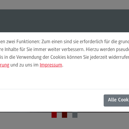
ul-O-Mat
Suchen
Modul-O-Mat
Suchen
n zwei Funktionen: Zum einen sind sie erforderlich für die gru
ere Inhalte für Sie immer weiter verbessern. Hierzu werden pse
 in die Verwendung der Cookies können Sie jederzeit widerrufen
Finance
Per
ärung
und zu uns im
Impressum
.
Wir
Finance
DHBW Center for Advanced Studies
Pe
Modulangebot
Wi
Aktuelles
Berufsperspektiven
Mo
Alle Cook
Kontakt
Be
General Business Management
Ko
General Business Management
Pla
Sozi