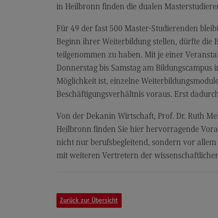
Artificial Intelligence
in Heilbronn finden die dualen Masterstudie
(External link)
Rahmenbedingungen
Für 49 der fast 500 Master-Studierenden bleib
Modulangebot
Beginn ihrer Weiterbildung stellen, dürfte di
Berufsperspektiven
teilgenommen zu haben. Mit je einer Veranst
Donnerstag bis Samstag am Bildungscampus in 
Kontakt
Möglichkeit ist, einzelne Weiterbildungsmodu
Digital Business Management
Beschäftigungsverhältnis voraus. Erst dadur
Digital Business Management
Von der Dekanin Wirtschaft, Prof. Dr. Ruth Me
Modulangebot
Heilbronn finden Sie hier hervorragende Vor
Berufsperspektiven
nicht nur berufsbegleitend, sondern vor alle
mit weiteren Vertretern der wissenschaftliche
Kontakt
Digitalisierung in der Sozialen Arbeit
Digitalisierung in der Sozialen Arbe
Zurück zur Übersicht
Modulangebot