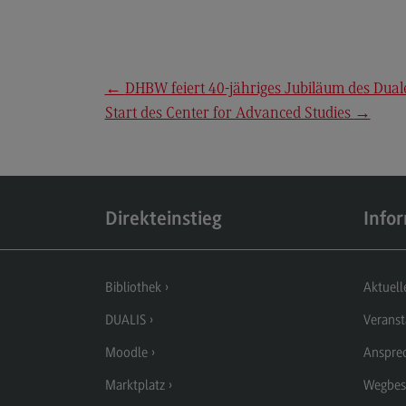
Berufsperspektiven
Kontakt
Elektrotechnik und
←
DHBW feiert 40-jähriges Jubiläum des Dua
Informationstechnik
Start des Center for Advanced Studies
→
Elektrotechnik und
Informationstechnik
Profil-O-Mat Elektrotechnik und
Informationstechnik
(External link)
Direkteinstieg
Info
Rahmenbedingungen
Modulangebot
Bibliothek
Aktuell
Berufsperspektiven
DUALIS
Veranst
Kontakt
Moodle
Anspre
Entrepreneurship
Marktplatz
Wegbes
Entrepreneurship