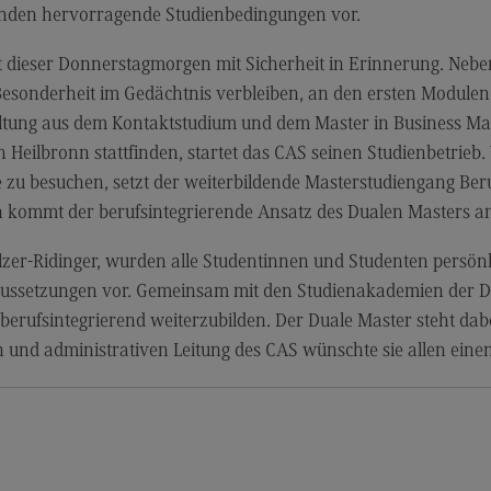
Modulangebot
Sa
renden hervorragende Studienbedingungen vor.
Berufsperspektiven
Mo
t dieser Donnerstagmorgen mit Sicherheit in Erinnerung. Nebe
Kontakt
Be
e Besonderheit im Gedächtnis verbleiben, an den ersten Modul
Integrated Engineering
Ko
altung aus dem Kontaktstudium und dem Master in Business Ma
Heilbronn stattfinden, startet das CAS seinen Studienbetrieb
Integrated Engineering
Sozi
Migr
le zu besuchen, setzt der weiterbildende Masterstudiengang Be
Rahmenbedingungen
ch kommt der berufsintegrierende Ansatz des Dualen Masters 
Soz
Modulangebot
Mi
lzer-Ridinger, wurden alle Studentinnen und Studenten persönl
Berufsperspektiven
Mo
aussetzungen vor. Gemeinsam mit den Studienakademien der DH
Kontakt
Be
m berufsintegrierend weiterzubilden. Der Duale Master steht d
n und administrativen Leitung des CAS wünschte sie allen eine
Intensive Care
Ko
Intensive Care
Sup
Pro
it
Modulangebot
Su
Berufsperspektiven
Pr