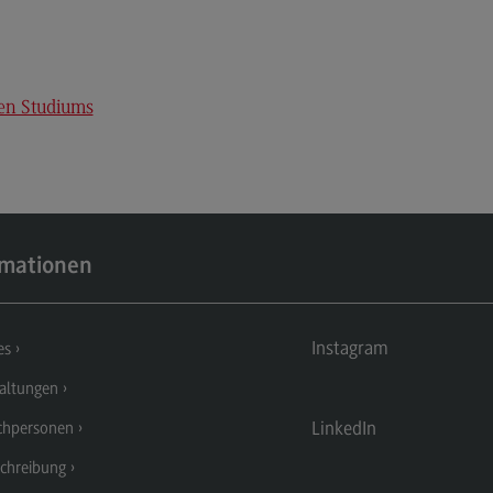
Kontakt
Mo
Marketing and Business Psychology
Be
Marketing and Business Psychology
Ko
len Studiums
Modulangebot
Tra
Berufsperspektiven
Tr
Kontakt
Mo
Maschinenbau
Ko
rmationen
Maschinenbau
Wirt
Profil-O-Mat Maschinenbau
Wi
Instagram
es
(External link)
Rahmenbedingungen
Ra
altungen
Modulangebot
Mo
LinkedIn
chpersonen
Berufsperspektiven
Be
chreibung