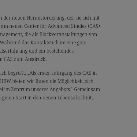
les and Negotiation
dulangebot
n der neuen Herausforderung, der sie sich mit
rufsperspektiven
en am neuen Center for Advanced Studies (CAS)
ntakt
nagement, die als Blockveranstaltungen von
. Während das Kontaktstudium eine gute
ale Arbeit in der
ationsgesellschaft
rufserfahrung und ein bestehendes
am CAS zum Ausdruck.
iale Arbeit in der
grationsgesellschaft
ich begrüßt. „Als erster Jahrgang des CAS in
dulangebot
BW bieten wir Ihnen die Möglichkeit, sich
rufsperspektiven
abei im Zentrum unseres Angebots.“ Gemeinsam
n guten Start in den neuen Lebensabschnitt.
ntakt
ply Chain Management, Logistics,
duction
pply Chain Management, Logistics,
oduction