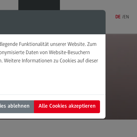
Menü
DE
EN
ndlegende Funktionalität unserer Website. Zum
udonymisierte Daten von Website-Besuchern
. Weitere Informationen zu Cookies auf dieser
sonalmanagement und
tschaftspsychologie
rsonalmanagement und
rtschaftspsychologie
dulangebot
ies ablehnen
Alle Cookies akzeptieren
rufsperspektiven
ntakt
nung und Koordination in der
alen Arbeit