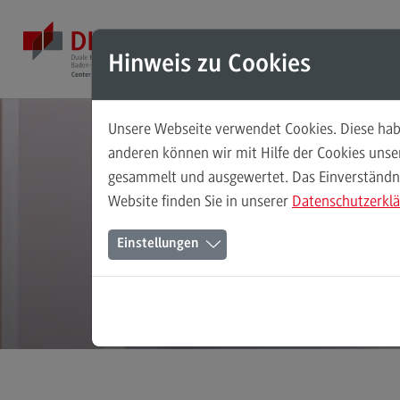
Direkt zum Inhalt
Direkt zum Hauptmenu
Direkt zum Footer
Mod
Hinweis zu Cookies
Unsere Webseite verwendet Cookies. Diese habe
Masterstudiengänge
anderen können wir mit Hilfe der Cookies uns
gesammelt und ausgewertet. Das Einverständnis
Accounting, Controlling, Taxation
Website finden Sie in unserer
Datenschutzerkl
Accounting, Controlling, Taxation
Einstellungen
Modulangebot
Berufsperspektiven
Kontakt
Advanced Practice in Healthcare
Advanced Practice in Healthcare