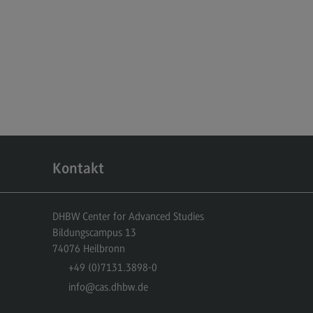
dulangebot
rufsperspektiven
ntakt
nskulturelle Traumapädagogik
anskulturelle Traumapädagogik
dulangebot
ntakt
Kontakt
schaftsinformatik
rtschaftsinformatik
DHBW Center for Advanced Studies
Bildungscampus 13
hmenbedingungen
74076
Heilbronn
dulangebot
+49 (0)7131.3898-0
info
@cas.dhbw.de
rufsperspektiven