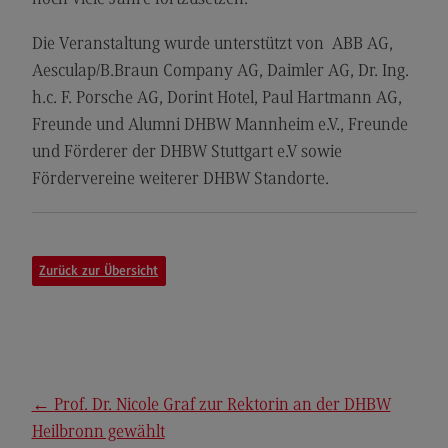
General Business Management
Die Veranstaltung wurde unterstützt von ABB AG,
Modulangebot
Aesculap/B.Braun Company AG, Daimler AG, Dr. Ing.
h.c. F. Porsche AG, Dorint Hotel, Paul Hartmann AG,
Berufsperspektiven
Freunde und Alumni DHBW Mannheim e.V., Freunde
Kontakt
und Förderer der DHBW Stuttgart e.V sowie
Governance Sozialer Arbeit
Fördervereine weiterer DHBW Standorte.
Governance Sozialer Arbeit
Modulangebot
Zurück zur Übersicht
Berufsperspektiven
Kontakt
Informatik
Informatik
←
Prof. Dr. Nicole Graf zur Rektorin an der DHBW
Profil-O-Mat Informatik
Heilbronn gewählt
(External link)