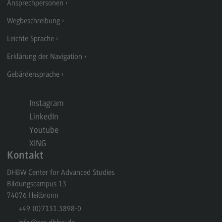
Ansprechpersonen
Berufsperspektiven
Wegbeschreibung
Kontakt
Leichte Sprache
Marketing and Business Psychology
Erklärung der Navigation
Marketing and Business Psychology
Gebärdensprache
Modulangebot
Instagram
Berufsperspektiven
LinkedIn
Kontakt
Youtube
Maschinenbau
XING
Kontakt
Maschinenbau
DHBW Center for Advanced Studies
Profil-O-Mat Maschinenbau
Bildungscampus 13
(External link)
74076
Heilbronn
Rahmenbedingungen
+49 (0)7131.3898-0
Modulangebot