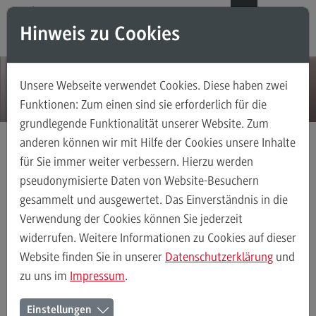
Direkt zum Inhalt
Direkt zum Hauptmenu
Direkt zum Footer
DE
EN
Hinweis zu Cookies
Modul-O-Mat
Suchen
Unsere Webseite verwendet Cookies. Diese haben zwei
Masterstudiengänge
Funktionen: Zum einen sind sie erforderlich für die
grundlegende Funktionalität unserer Website. Zum
Accounting, Controlling, Taxation
anderen können wir mit Hilfe der Cookies unsere Inhalte
Accounting, Controlling, Taxation
für Sie immer weiter verbessern. Hierzu werden
Aktuelles
Detail
Modulangebot
pseudonymisierte Daten von Website-Besuchern
gesammelt und ausgewertet. Das Einverständnis in die
Berufsperspektiven
Verwendung der Cookies können Sie jederzeit
Kontakt
widerrufen. Weitere Informationen zu Cookies auf dieser
Advanced Practice in Healthcare
Website finden Sie in unserer
Datenschutzerklärung
und
23.09.14
zu uns im
Impressum
.
Advanced Practice in Healthcare
Rahmenbedingungen
Einstellungen