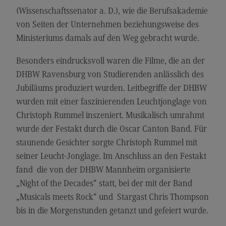
Kontakt
(Wissenschaftssenator a. D.), wie die Berufsakademie
Elektrotechnik und Informationstechnik
von Seiten der Unternehmen beziehungsweise des
Ministeriums damals auf den Weg gebracht wurde.
Elektrotechnik und Informationstechnik
Profil-O-Mat Elektrotechnik und
Besonders eindrucksvoll waren die Filme, die an der
Informationstechnik
DHBW Ravensburg von Studierenden anlässlich des
(External link)
Rahmenbedingungen
Jubiläums produziert wurden. Leitbegriffe der DHBW
wurden mit einer faszinierenden Leuchtjonglage von
Modulangebot
Christoph Rummel inszeniert. Musikalisch umrahmt
Berufsperspektiven
wurde der Festakt durch die Oscar Canton Band. Für
Kontakt
staunende Gesichter sorgte Christoph Rummel mit
seiner Leucht-Jonglage. Im Anschluss an den Festakt
Entrepreneurship
fand die von der DHBW Mannheim organisierte
Entrepreneurship
„Night of the Decades“ statt, bei der mit der Band
Modulangebot
„Musicals meets Rock“ und Stargast Chris Thompson
bis in die Morgenstunden getanzt und gefeiert wurde.
Berufsperspektiven