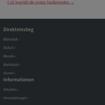
CAS begrüßt die ersten Studierenden
→
Rahmenbedingungen
Modulangebot
Berufsperspektiven
Kontakt
Direkteinstieg
Integrated Engineering
Bibliothek
Integrated Engineering
DUALIS
Rahmenbedingungen
Moodle
Modulangebot
Marktplatz
Berufsperspektiven
Alumni
Kontakt
Informationen
Intensive Care
Aktuelles
Intensive Care
Veranstaltungen
Modulangebot