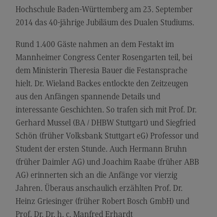
Hochschule Baden-Württemberg am 23. September
Modulangebot
2014 das 40-jährige Jubiläum des Dualen Studiums.
Berufsperspektiven
Rund 1.400 Gäste nahmen an dem Festakt im
Kontakt
Mannheimer Congress Center Rosengarten teil, bei
Digital Business Management
dem Ministerin Theresia Bauer die Festansprache
Digital Business Management
hielt. Dr. Wieland Backes entlockte den Zeitzeugen
aus den Anfängen spannende Details und
Modulangebot
interessante Geschichten. So trafen sich mit Prof. Dr.
Berufsperspektiven
Gerhard Mussel (BA / DHBW Stuttgart) und Siegfried
Kontakt
Schön (früher Volksbank Stuttgart eG) Professor und
Student der ersten Stunde. Auch Hermann Bruhn
Digitalisierung in der Sozialen Arbeit
(früher Daimler AG) und Joachim Raabe (früher ABB
Digitalisierung in der Sozialen Arbeit
AG) erinnerten sich an die Anfänge vor vierzig
Modulangebot
Jahren. Überaus anschaulich erzählten Prof. Dr.
Heinz Griesinger (früher Robert Bosch GmbH) und
Berufsperspektiven
Prof. Dr. Dr. h. c. Manfred Erhardt