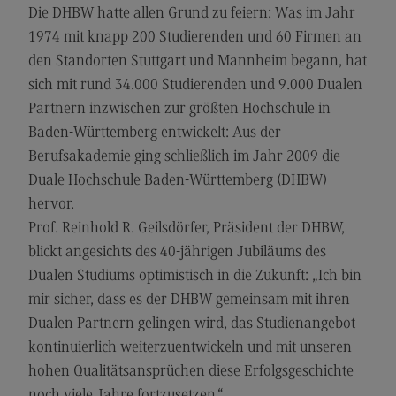
Kontakt
Die DHBW hatte allen Grund zu feiern: Was im Jahr
1974 mit knapp 200 Studierenden und 60 Firmen an
Executive Engineering
den Standorten Stuttgart und Mannheim begann, hat
Executive Engineering
sich mit rund 34.000 Studierenden und 9.000 Dualen
Modulangebot
Partnern inzwischen zur größten Hochschule in
Baden-Württemberg entwickelt: Aus der
Besonderheiten und Highlights
Berufsakademie ging schließlich im Jahr 2009 die
Berufsperspektiven
Duale Hochschule Baden-Württemberg (DHBW)
Kontakt
hervor.
Prof. Reinhold R. Geilsdörfer, Präsident der DHBW,
Finance
blickt angesichts des 40-jährigen Jubiläums des
Finance
Dualen Studiums optimistisch in die Zukunft: „Ich bin
Modulangebot
mir sicher, dass es der DHBW gemeinsam mit ihren
Dualen Partnern gelingen wird, das Studienangebot
Berufsperspektiven
kontinuierlich weiterzuentwickeln und mit unseren
Kontakt
hohen Qualitätsansprüchen diese Erfolgsgeschichte
General Business Management
noch viele Jahre fortzusetzen.“