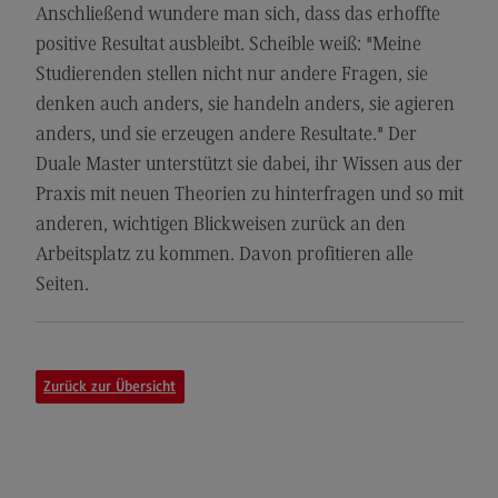
Kontakt
Anschließend wundere man sich, dass das erhoffte
positive Resultat ausbleibt. Scheible weiß: "Meine
Elektrotechnik und Informationstechnik
Studierenden stellen nicht nur andere Fragen, sie
Elektrotechnik und Informationstechnik
denken auch anders, sie handeln anders, sie agieren
Profil-O-Mat Elektrotechnik und
anders, und sie erzeugen andere Resultate." Der
Informationstechnik
Duale Master unterstützt sie dabei, ihr Wissen aus der
(External link)
Rahmenbedingungen
Praxis mit neuen Theorien zu hinterfragen und so mit
anderen, wichtigen Blickweisen zurück an den
Modulangebot
Arbeitsplatz zu kommen. Davon profitieren alle
Berufsperspektiven
Seiten.
Kontakt
Entrepreneurship
Zurück zur Übersicht
Entrepreneurship
Modulangebot
Berufsperspektiven