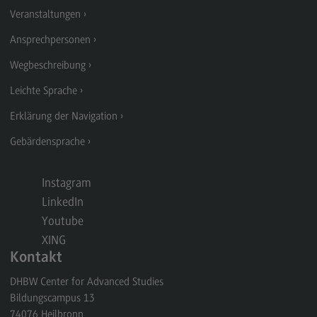
Veranstaltungen
General Business Management
Ansprechpersonen
Modulangebot
Wegbeschreibung
Berufsperspektiven
Leichte Sprache
Kontakt
Erklärung der Navigation
Governance Sozialer Arbeit
Gebärdensprache
Governance Sozialer Arbeit
Modulangebot
Instagram
Berufsperspektiven
LinkedIn
Youtube
Kontakt
XING
Informatik
Kontakt
Informatik
DHBW Center for Advanced Studies
Bildungscampus 13
Profil-O-Mat Informatik
(External link)
74076
Heilbronn