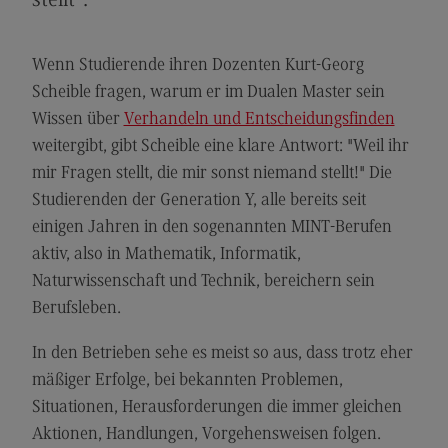
stellt".
Modulangebot
Berufsperspektiven
Wenn Studierende ihren Dozenten Kurt-Georg
Scheible fragen, warum er im Dualen Master sein
Kontakt
Wissen über
Verhandeln und Entscheidungsfinden
Digital Business Management
weitergibt, gibt Scheible eine klare Antwort: "Weil ihr
Digital Business Management
mir Fragen stellt, die mir sonst niemand stellt!" Die
Studierenden der Generation Y, alle bereits seit
Modulangebot
einigen Jahren in den sogenannten MINT-Berufen
Berufsperspektiven
aktiv, also in Mathematik, Informatik,
Kontakt
Naturwissenschaft und Technik, bereichern sein
Berufsleben.
Digitalisierung in der Sozialen Arbeit
Digitalisierung in der Sozialen Arbeit
In den Betrieben sehe es meist so aus, dass trotz eher
mäßiger Erfolge, bei bekannten Problemen,
Modulangebot
Situationen, Herausforderungen die immer gleichen
Berufsperspektiven
Aktionen, Handlungen, Vorgehensweisen folgen.