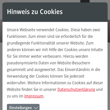
Direkt zum Inhalt
Direkt zum Hauptmenu
Direkt zum Footer
DE
EN
Hinweis zu Cookies
Modul-O-Mat
Suchen
Unsere Webseite verwendet Cookies. Diese haben zwei
Masterstudiengänge
Funktionen: Zum einen sind sie erforderlich für die
grundlegende Funktionalität unserer Website. Zum
Accounting, Controlling, Taxation
anderen können wir mit Hilfe der Cookies unsere Inhalte
Accounting, Controlling, Taxation
für Sie immer weiter verbessern. Hierzu werden
Aktuelles
Detail
Modulangebot
pseudonymisierte Daten von Website-Besuchern
gesammelt und ausgewertet. Das Einverständnis in die
Berufsperspektiven
Verwendung der Cookies können Sie jederzeit
Kontakt
widerrufen. Weitere Informationen zu Cookies auf dieser
Advanced Practice in Healthcare
Website finden Sie in unserer
Datenschutzerklärung
und
28.02.19
zu uns im
Impressum
.
Advanced Practice in Healthcare
Rahmenbedingungen
Einstellungen