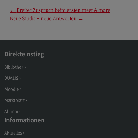
Kontakt
←
Breiter Zuspruch beim ersten meet & more
Executive Engineering
Neue Studis – neue Antworten
→
Executive Engineering
Modulangebot
Besonderheiten und Highlights
Direkteinstieg
Berufsperspektiven
Bibliothek
Kontakt
DUALIS
Finance
Moodle
Finance
Marktplatz
Modulangebot
Alumni
Berufsperspektiven
Informationen
Kontakt
Aktuelles
General Business Management