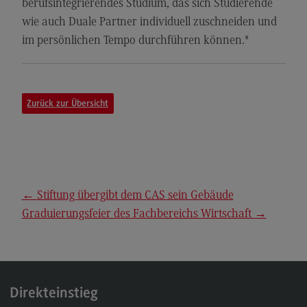
berufsintegrierendes Studium, das sich Studierende
General Business Management
wie auch Duale Partner individuell zuschneiden und
im persönlichen Tempo durchführen können."
Modulangebot
Berufsperspektiven
Kontakt
Zurück zur Übersicht
Governance Sozialer Arbeit
Governance Sozialer Arbeit
Modulangebot
Berufsperspektiven
←
Stiftung übergibt dem CAS sein Gebäude
Graduierungsfeier des Fachbereichs Wirtschaft
→
Kontakt
Informatik
Informatik
Profil-O-Mat Informatik
Direkteinstieg
(External link)