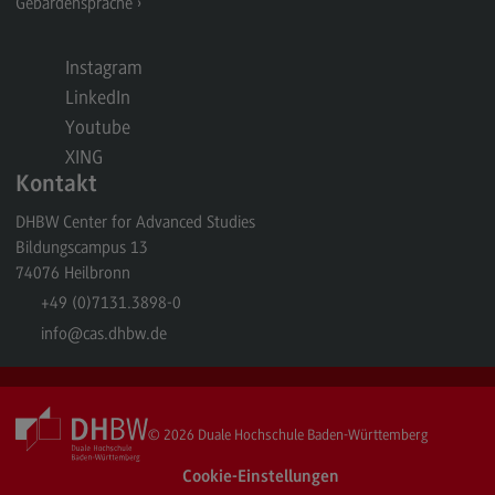
Gebärdensprache
Berufsperspektiven
Instagram
Kontakt
LinkedIn
Marketing and Business Psychology
Youtube
XING
Marketing and Business Psychology
Kontakt
Modulangebot
DHBW Center for Advanced Studies
Berufsperspektiven
Bildungscampus 13
74076
Heilbronn
Kontakt
+49 (0)7131.3898-0
Maschinenbau
info
@cas.dhbw.de
Maschinenbau
Profil-O-Mat Maschinenbau
(External link)
© 2026
Duale Hochschule Baden-Württemberg
Rahmenbedingungen
Modulangebot
Cookie-Einstellungen