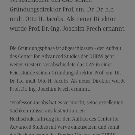
verabschiedete das CAS seinen
Modulangebot
Gründungsdirektor Prof. em. Dr. Dr. h.c.
Berufsperspektiven
mult. Otto H. Jacobs. Als neuer Direktor
wurde Prof. Dr.-Ing. Joachim Frech ernannt.
Kontakt
Digital Business Management
Die Gründungsphase ist abgeschlossen - der Aufbau
Digital Business Management
des Center for Advanced Studies der DHBW geht
Modulangebot
weiter. Gestern verabschiedete das CAS in einer
Berufsperspektiven
Feierstunde seinen Gründungsdirektor Prof. em. Dr.
Dr. h.c. mult. Otto H. Jacobs. Als neuer Direktor wurde
Kontakt
Prof. Dr.-Ing. Joachim Frech ernannt.
Digitalisierung in der Sozialen Arbeit
"Professor Jacobs hat es vermocht, seine exzellenten
Digitalisierung in der Sozialen Arbeit
Sachkenntnisse aus fast 40 Jahren
Modulangebot
Hochschulerfahrung für den Aufbau des Center for
Berufsperspektiven
Advanced Studies mit Verve einzusetzen und somit