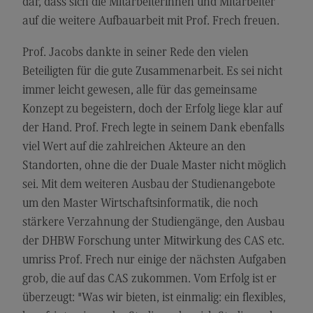
dar, dass sich die Mitarbeiterinnen und Mitarbeiter
Kontakt
auf die weitere Aufbauarbeit mit Prof. Frech freuen.
Executive Engineering
Prof. Jacobs dankte in seiner Rede den vielen
Executive Engineering
Beteiligten für die gute Zusammenarbeit. Es sei nicht
Modulangebot
immer leicht gewesen, alle für das gemeinsame
Besonderheiten und Highlights
Konzept zu begeistern, doch der Erfolg liege klar auf
der Hand. Prof. Frech legte in seinem Dank ebenfalls
Berufsperspektiven
viel Wert auf die zahlreichen Akteure an den
Kontakt
Standorten, ohne die der Duale Master nicht möglich
Finance
sei. Mit dem weiteren Ausbau der Studienangebote
um den Master Wirtschaftsinformatik, die noch
Finance
stärkere Verzahnung der Studiengänge, den Ausbau
Modulangebot
der DHBW Forschung unter Mitwirkung des CAS etc.
Berufsperspektiven
umriss Prof. Frech nur einige der nächsten Aufgaben
grob, die auf das CAS zukommen. Vom Erfolg ist er
Kontakt
überzeugt: "Was wir bieten, ist einmalig: ein flexibles,
General Business Management