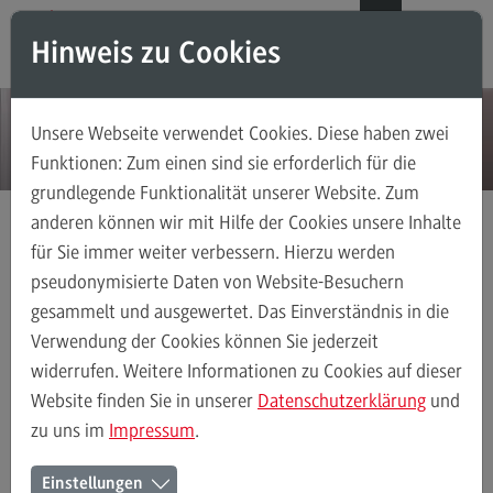
Direkt zum Inhalt
Direkt zum Hauptmenu
Direkt zum Footer
DE
EN
Hinweis zu Cookies
Modul-O-Mat
Suchen
Unsere Webseite verwendet Cookies. Diese haben zwei
Masterstudiengänge
Funktionen: Zum einen sind sie erforderlich für die
grundlegende Funktionalität unserer Website. Zum
Accounting, Controlling, Taxation
anderen können wir mit Hilfe der Cookies unsere Inhalte
Accounting, Controlling, Taxation
für Sie immer weiter verbessern. Hierzu werden
Aktuelles
Detail
Modulangebot
pseudonymisierte Daten von Website-Besuchern
gesammelt und ausgewertet. Das Einverständnis in die
Berufsperspektiven
Verwendung der Cookies können Sie jederzeit
Kontakt
widerrufen. Weitere Informationen zu Cookies auf dieser
Advanced Practice in Healthcare
Website finden Sie in unserer
Datenschutzerklärung
und
08.11.16
zu uns im
Impressum
.
Advanced Practice in Healthcare
Rahmenbedingungen
Einstellungen