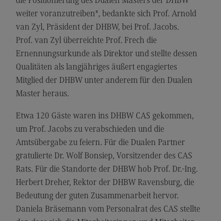
die Positionierung des Dualen Masters der DHBW
Kontakt
weiter voranzutreiben", bedankte sich Prof. Arnold
Elektrotechnik und Informationstechnik
van Zyl, Präsident der DHBW, bei Prof. Jacobs.
Elektrotechnik und Informationstechnik
Prof. van Zyl überreichte Prof. Frech die
Ernennungsurkunde als Direktor und stellte dessen
Profil-O-Mat Elektrotechnik und
Informationstechnik
Qualitäten als langjähriges äußert engagiertes
(External link)
Mitglied der DHBW unter anderem für den Dualen
Rahmenbedingungen
Master heraus.
Modulangebot
Etwa 120 Gäste waren ins DHBW CAS gekommen,
Berufsperspektiven
um Prof. Jacobs zu verabschieden und die
Kontakt
Amtsübergabe zu feiern. Für die Dualen Partner
Entrepreneurship
gratulierte Dr. Wolf Bonsiep, Vorsitzender des CAS
Rats. Für die Standorte der DHBW hob Prof. Dr.-Ing.
Entrepreneurship
Herbert Dreher, Rektor der DHBW Ravensburg, die
Modulangebot
Bedeutung der guten Zusammenarbeit hervor.
Berufsperspektiven
Daniela Bräsemann vom Personalrat des CAS stellte