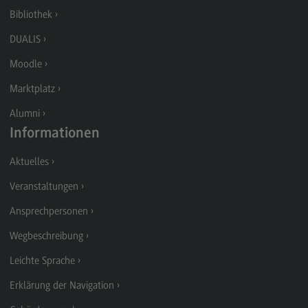
Rahmenbedingungen
Bibliothek
Modulangebot
DUALIS
Berufsperspektiven
Moodle
Kontakt
Marktplatz
Integrated Engineering
Alumni
Informationen
Integrated Engineering
Rahmenbedingungen
Aktuelles
Modulangebot
Veranstaltungen
Berufsperspektiven
Ansprechpersonen
Kontakt
Wegbeschreibung
Intensive Care
Leichte Sprache
Intensive Care
Erklärung der Navigation
Modulangebot