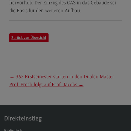
hervorhob. Der Einzug des CAS in das Gebäude sei
General Business Management
die Basis für den weiteren Aufbau.
Modulangebot
Berufsperspektiven
Zurück zur Übersicht
Kontakt
Governance Sozialer Arbeit
Governance Sozialer Arbeit
Modulangebot
←
362 Erstsemester starten in den Dualen Master
Berufsperspektiven
Prof. Frech folgt auf Prof. Jacobs
→
Kontakt
Informatik
Informatik
Direkteinstieg
Profil-O-Mat Informatik
(External link)
Bibliothek