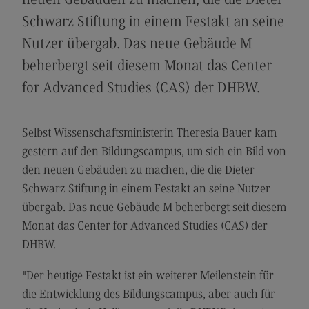
neuen Gebäuden zu machen, die die Dieter
Modulangebot
Schwarz Stiftung in einem Festakt an seine
Berufsperspektiven
Nutzer übergab. Das neue Gebäude M
beherbergt seit diesem Monat das Center
Kontakt
for Advanced Studies (CAS) der DHBW.
Digital Business Management
Digital Business Management
Selbst Wissenschaftsministerin Theresia Bauer kam
Modulangebot
gestern auf den Bildungscampus, um sich ein Bild von
Berufsperspektiven
den neuen Gebäuden zu machen, die die Dieter
Schwarz Stiftung in einem Festakt an seine Nutzer
Kontakt
übergab. Das neue Gebäude M beherbergt seit diesem
Digitalisierung in der Sozialen Arbeit
Monat das Center for Advanced Studies (CAS) der
Digitalisierung in der Sozialen Arbeit
DHBW.
Modulangebot
"Der heutige Festakt ist ein weiterer Meilenstein für
Berufsperspektiven
die Entwicklung des Bildungscampus, aber auch für