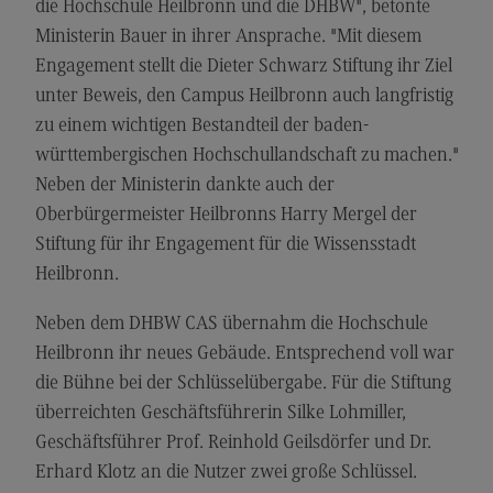
die Hochschule Heilbronn und die DHBW", betonte
Kontakt
Ministerin Bauer in ihrer Ansprache. "Mit diesem
Elektrotechnik und Informationstechnik
Engagement stellt die Dieter Schwarz Stiftung ihr Ziel
Elektrotechnik und Informationstechnik
unter Beweis, den Campus Heilbronn auch langfristig
zu einem wichtigen Bestandteil der baden-
Profil-O-Mat Elektrotechnik und
Informationstechnik
württembergischen Hochschullandschaft zu machen."
(External link)
Neben der Ministerin dankte auch der
Rahmenbedingungen
Oberbürgermeister Heilbronns Harry Mergel der
Modulangebot
Stiftung für ihr Engagement für die Wissensstadt
Berufsperspektiven
Heilbronn.
Kontakt
Neben dem DHBW CAS übernahm die Hochschule
Entrepreneurship
Heilbronn ihr neues Gebäude. Entsprechend voll war
die Bühne bei der Schlüsselübergabe. Für die Stiftung
Entrepreneurship
überreichten Geschäftsführerin Silke Lohmiller,
Modulangebot
Geschäftsführer Prof. Reinhold Geilsdörfer und Dr.
Berufsperspektiven
Erhard Klotz an die Nutzer zwei große Schlüssel.