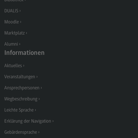
Rahmenbedingungen
DUALIS
Modulangebot
Moodle
Berufsperspektiven
Marktplatz
Kontakt
Alumni
Integrated Engineering
Informationen
Integrated Engineering
Aktuelles
Rahmenbedingungen
Veranstaltungen
Modulangebot
Ansprechpersonen
Berufsperspektiven
Wegbeschreibung
Kontakt
Leichte Sprache
Intensive Care
Erklärung der Navigation
Intensive Care
Gebärdensprache
Modulangebot