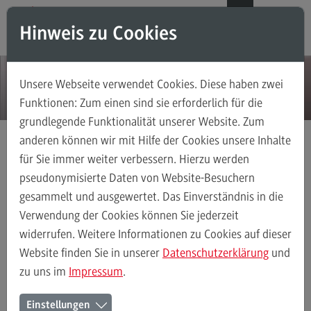
Direkt zum Inhalt
Direkt zum Hauptmenu
Direkt zum Footer
DE
EN
Hinweis zu Cookies
Modul-O-Mat
Suchen
Unsere Webseite verwendet Cookies. Diese haben zwei
Masterstudiengänge
Funktionen: Zum einen sind sie erforderlich für die
grundlegende Funktionalität unserer Website. Zum
Accounting, Controlling, Taxation
anderen können wir mit Hilfe der Cookies unsere Inhalte
Accounting, Controlling, Taxation
für Sie immer weiter verbessern. Hierzu werden
Aktuelles
Detail
Modulangebot
pseudonymisierte Daten von Website-Besuchern
gesammelt und ausgewertet. Das Einverständnis in die
Berufsperspektiven
Verwendung der Cookies können Sie jederzeit
Kontakt
widerrufen. Weitere Informationen zu Cookies auf dieser
Advanced Practice in Healthcare
Website finden Sie in unserer
Datenschutzerklärung
und
26.10.16
zu uns im
Impressum
.
Advanced Practice in Healthcare
Rahmenbedingungen
Einstellungen