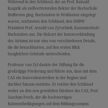
Während in den Schlüssel, der an Prof. Rainald
Kontakt
Kasprik als stellvertretenden Rektor der Hochschule
Executive Engineering
Heilbronn ging, Buchstaben in Weißtanne eingelegt
Executive Engineering
waren, zeichneten den Schlüssel, den DHBW
Präsident Prof. Arnold van Zyl erhielt, Kastanienholz-
Modulangebot
Buchstaben aus. Die Holzart der Innenverkleidung
Besonderheiten und Highlights
des Atriums ist nur eins von verschiedenen Details,
Berufsperspektiven
die die benachbarten, auf den ersten Blick
baugleichen Gebäude unterscheiden.
Kontakt
Finance
Professor van Zyl dankte der Stiftung für die
großzügige Förderung und führte aus, dass mit dem
Finance
CAS ein Innovationstreiber in der Region und
Modulangebot
darüber hinaus entstehe. Er reichte den Schlüssel
Berufsperspektiven
weiter an den neu gewählten Direktor des CAS, Prof.
Joachim Frech, der die hochwertigen
Kontakt
Rahmenbedingungen auf dem Bildungscampus
General Business Management