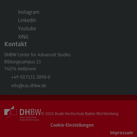
Berufsperspektiven
Instagram
LinkedIn
Kontakt
Youtube
Marketing and Business Psychology
XING
Marketing and Business Psychology
Kontakt
Modulangebot
DHBW Center for Advanced Studies
Bildungscampus 13
Berufsperspektiven
74076
Heilbronn
Kontakt
+49 (0)7131.3898-0
info
@cas.dhbw.de
Maschinenbau
Maschinenbau
Profil-O-Mat Maschinenbau
© 2026
Duale Hochschule Baden-Württemberg
(External link)
Rahmenbedingungen
Cookie-Einstellungen
Modulangebot
Impressum