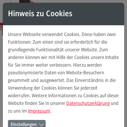
D
Direkt zum Inhalt
Direkt zum Hauptmenu
Direkt zum Footer
E
Hinweis zu Cookies
Modul-O-Mat
Suchen
E
N
Unsere Webseite verwendet Cookies. Diese haben zwei
M
Funktionen: Zum einen sind sie erforderlich für die
a
s
A
grundlegende Funktionalität unserer Website. Zum
t
k
anderen können wir mit Hilfe der Cookies unsere Inhalte
e
t
r
für Sie immer weiter verbessern. Hierzu werden
u
s
pseudonymisierte Daten von Website-Besuchern
t
e
gesammelt und ausgewertet. Das Einverständnis in die
u
ll
d
Verwendung der Cookies können Sie jederzeit
e
i
widerrufen. Weitere Informationen zu Cookies auf dieser
s
e
n
Website finden Sie in unserer
Datenschutzerklärung
und
g
D
zu uns im
Impressum
.
ä
et
n
g
ai
Einstellungen