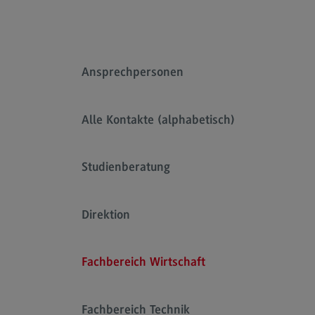
Rahmenbedingungen
Modulangebot
Kontakt
Ansprechpersonen
Bauingenieurwesen
Bauingenieurwesen
Alle Kontakte (alphabetisch)
Rahmenbedingungen
Modulangebot
Studienberatung
Berufsperspektiven
Kontakt
Direktion
Data Science and Artificial Intelligen
Fachbereich Wirtschaft
Data Science and Artificial
Intelligence
Profil-O-Mat Data Science and
Fachbereich Technik