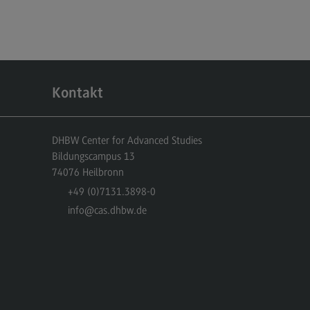
dulangebot
rufsperspektiven
ntakt
nskulturelle Traumapädagogik
Kontakt
anskulturelle Traumapädagogik
dulangebot
DHBW Center for Advanced Studies
Bildungscampus 13
ntakt
74076
Heilbronn
schaftsinformatik
+49 (0)7131.3898-0
info
@cas.dhbw.de
rtschaftsinformatik
hmenbedingungen
dulangebot
rufsperspektiven