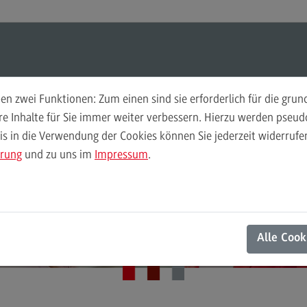
ul-O-Mat
Suchen
Modul-O-Mat
Suchen
n zwei Funktionen: Zum einen sind sie erforderlich für die gru
ere Inhalte für Sie immer weiter verbessern. Hierzu werden pse
 in die Verwendung der Cookies können Sie jederzeit widerrufen
Finance
Per
ärung
und zu uns im
Impressum
.
Wir
Finance
DHBW CAS
Pe
Modulangebot
Wi
Kontakt
Berufsperspektiven
Mo
Alle Cook
Kontakt
Be
General Business Management
Ko
General Business Management
Pla
Sozi