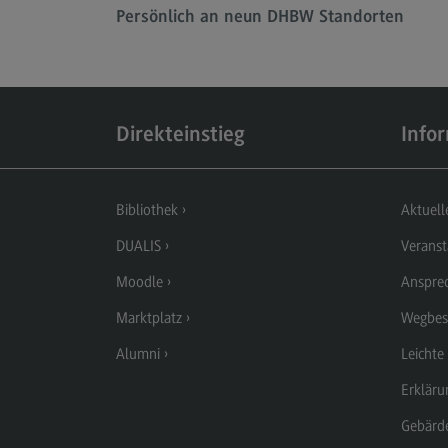
Persönlich an neun DHBW Standorten
Berufsperspektiven
Kontakt
Elektrotechnik und
Informationstechnik
Direkteinstieg
Info
Elektrotechnik und
Informationstechnik
Profil-O-Mat Elektrotechnik und
Bibliothek
Aktuell
Informationstechnik
(External link)
DUALIS
Veranst
Rahmenbedingungen
Moodle
Anspre
Modulangebot
Marktplatz
Wegbes
Berufsperspektiven
Alumni
Leichte
Kontakt
Erkläru
Entrepreneurship
Gebärd
Entrepreneurship