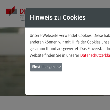
Direkt zum Inhalt
Direkt zum Hauptmenu
Direkt zum Footer
Mod
Hinweis zu Cookies
Unsere Webseite verwendet Cookies. Diese habe
Masterstudiengänge
anderen können wir mit Hilfe der Cookies uns
gesammelt und ausgewertet. Das Einverständnis
Accounting, Controlling, Taxation
Website finden Sie in unserer
Datenschutzerkl
Accounting, Controlling, Taxation
Einstellungen
Modulangebot
Berufsperspektiven
Kontakt
Advanced Practice in Healthcare
Advanced Practice in Healthcare