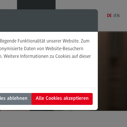
Menü
DE
EN
ndlegende Funktionalität unserer Website. Zum
udonymisierte Daten von Website-Besuchern
. Weitere Informationen zu Cookies auf dieser
sonalmanagement und
tschaftspsychologie
rsonalmanagement und
rtschaftspsychologie
dulangebot
ies ablehnen
Alle Cookies akzeptieren
rufsperspektiven
ntakt
nung und Koordination in der
alen Arbeit