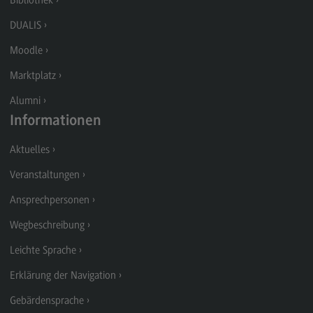
Bibliothek
Kontakt
DUALIS
Elektrotechnik und Informationstechnik
Moodle
Elektrotechnik und Informationstechnik
Marktplatz
Profil-O-Mat Elektrotechnik und
Informationstechnik
Alumni
(External link)
Rahmenbedingungen
Informationen
Modulangebot
Aktuelles
Berufsperspektiven
Veranstaltungen
Kontakt
Ansprechpersonen
Entrepreneurship
Wegbeschreibung
Entrepreneurship
Leichte Sprache
Modulangebot
Erklärung der Navigation
Berufsperspektiven
Gebärdensprache