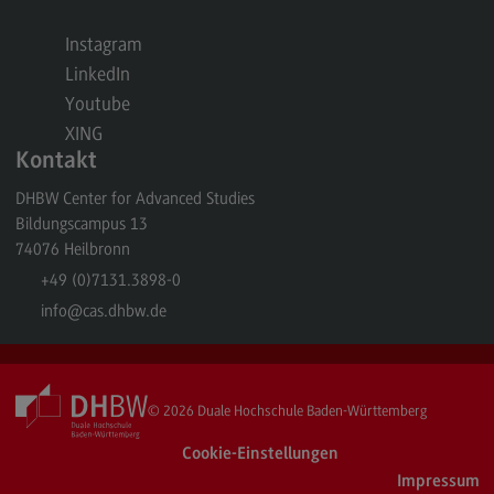
Kontakt
Instagram
Executive Engineering
LinkedIn
Executive Engineering
Youtube
Modulangebot
XING
Kontakt
Besonderheiten und Highlights
DHBW Center for Advanced Studies
Berufsperspektiven
Bildungscampus 13
Kontakt
74076
Heilbronn
+49 (0)7131.3898-0
Finance
info
@cas.dhbw.de
Finance
Modulangebot
Berufsperspektiven
© 2026
Duale Hochschule Baden-Württemberg
Kontakt
Cookie-Einstellungen
Impressum
General Business Management