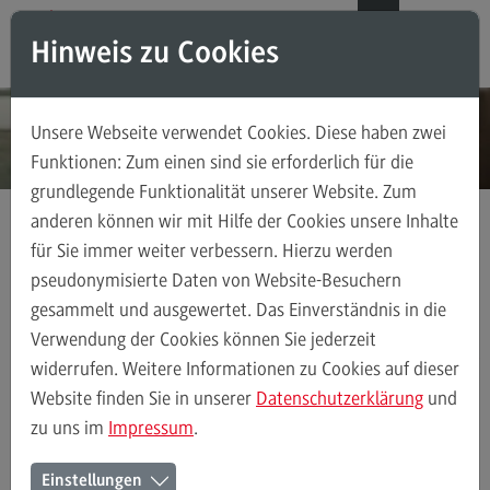
Direkt zum Inhalt
Direkt zum Hauptmenu
Direkt zum Footer
DE
EN
Hinweis zu Cookies
Modul-O-Mat
Suchen
Unsere Webseite verwendet Cookies. Diese haben zwei
Masterstudiengänge
Funktionen: Zum einen sind sie erforderlich für die
grundlegende Funktionalität unserer Website. Zum
Accounting, Controlling, Taxation
anderen können wir mit Hilfe der Cookies unsere Inhalte
Accounting, Controlling, Taxation
für Sie immer weiter verbessern. Hierzu werden
Kontakt
Ansprechpersonen
Fachbereich Wirtschaft
Modulangebot
pseudonymisierte Daten von Website-Besuchern
gesammelt und ausgewertet. Das Einverständnis in die
Berufsperspektiven
Verwendung der Cookies können Sie jederzeit
Kontakt
Ansprechpersonen
Alle Kontakte (alphabetisch)
Studienberatun
widerrufen. Weitere Informationen zu Cookies auf dieser
Advanced Practice in Healthcare
Website finden Sie in unserer
Datenschutzerklärung
und
zu uns im
Impressum
.
Advanced Practice in Healthcare
Ansprechpersonen des
Rahmenbedingungen
Einstellungen