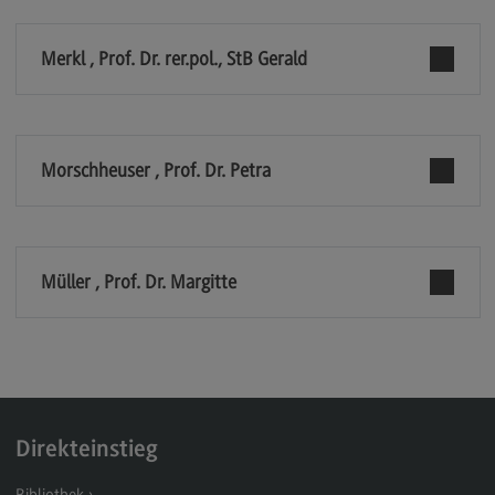
Modulangebot
Merkl , Prof. Dr. rer.pol., StB Gerald
Berufsperspektiven
Kontakt
Digital Business Management
Morschheuser , Prof. Dr. Petra
Digital Business Management
Modulangebot
Berufsperspektiven
Müller , Prof. Dr. Margitte
Kontakt
Digitalisierung in der Sozialen Arbeit
Digitalisierung in der Sozialen Arbeit
Modulangebot
Direkteinstieg
Berufsperspektiven