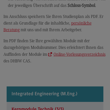
der jeweiligen Überschrift auf das
Schloss-Symbol
.
Modulangebot
Berufsperspektiven
Im Anschluss speichern Sie Ihren Studienplan als PDF. Er
dient als Grundlage für die inhaltliche,
persönliche
Kontakt
Beratung
mit uns und mit Ihrem Arbeitgeber.
Digital Business Management
Im PDF finden Sie Ihre gewählten Module mit der
Digital Business Management
dazugehörigen Modulnummer. Dies erleichtert Ihnen das
Modulangebot
Auffinden der Module im
Online-Vorlesungsverzeichnis
Berufsperspektiven
des DHBW CAS.
Kontakt
Digitalisierung in der Sozialen Arbeit
Digitalisierung in der Sozialen Arbeit
Integrated Engineering (M.Eng.)
Modulangebot
Berufsperspektiven
Kernmodule Technik (3/3)