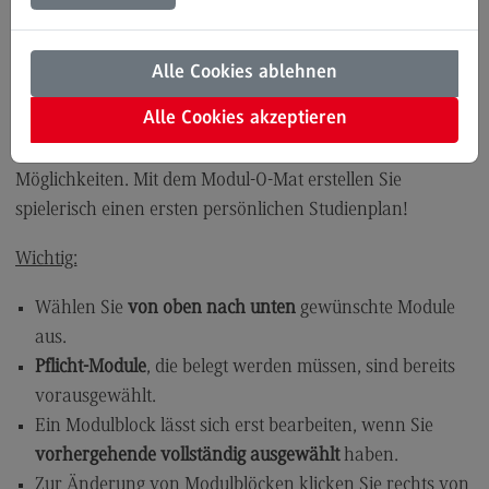
Engineering
Modulangebot
Kontakt
Alle Cookies ablehnen
Studieren Sie die Inhalte, die zu Ihren beruflichen und
Bauingenieurwesen
Alle Cookies akzeptieren
persönlichen Zielen passen. Die Modulvielfalt unserer
Bauingenieurwesen
dualen Masterstudiengänge bietet Ihnen individuelle
Möglichkeiten. Mit dem Modul-O-Mat erstellen Sie
Rahmenbedingungen
spielerisch einen ersten persönlichen Studienplan!
Modulangebot
Wichtig:
Berufsperspektiven
Kontakt
Wählen Sie
von oben nach unten
gewünschte Module
aus.
Data Science and Artificial Intelligence
Pflicht-Module
, die belegt werden müssen, sind bereits
Data Science and Artificial Intelligence
vorausgewählt.
Profil-O-Mat Data Science and Artificial
Ein Modulblock lässt sich erst bearbeiten, wenn Sie
Intelligence
(External link)
vorhergehende vollständig ausgewählt
haben.
Rahmenbedingungen
Zur Änderung von Modulblöcken klicken Sie rechts von