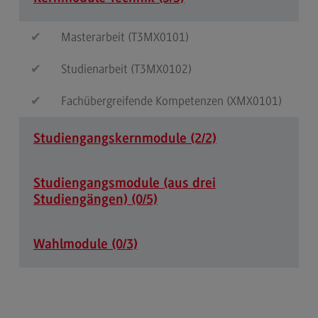
Kontakt
Elektrotechnik und Informationstechnik
Masterarbeit (T3MX0101)
Elektrotechnik und Informationstechnik
Studienarbeit (T3MX0102)
Profil-O-Mat Elektrotechnik und
Informationstechnik
Fachübergreifende Kompetenzen (XMX0101)
(External link)
Rahmenbedingungen
Studiengangskernmodule (2/2)
Modulangebot
Berufsperspektiven
Studiengangsmodule (aus drei
Kontakt
Studiengängen) (0/5)
Entrepreneurship
Wahlmodule (0/3)
Entrepreneurship
Modulangebot
Berufsperspektiven