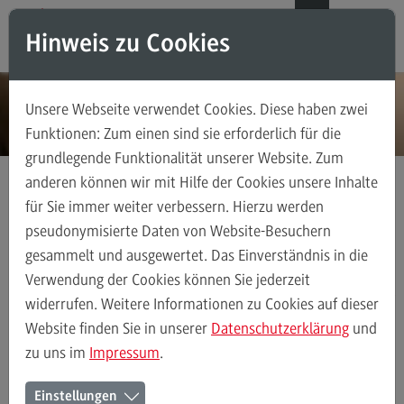
Direkt zum Inhalt
Direkt zum Hauptmenu
Direkt zum Footer
DE
EN
Hinweis zu Cookies
Modul-O-Mat
Suchen
Unsere Webseite verwendet Cookies. Diese haben zwei
Masterstudiengänge
Funktionen: Zum einen sind sie erforderlich für die
grundlegende Funktionalität unserer Website. Zum
Accounting, Controlling, Taxation
anderen können wir mit Hilfe der Cookies unsere Inhalte
Accounting, Controlling, Taxation
für Sie immer weiter verbessern. Hierzu werden
Modul-O-Mat
Integrated Engineering
Modulangebot
pseudonymisierte Daten von Website-Besuchern
gesammelt und ausgewertet. Das Einverständnis in die
Berufsperspektiven
Verwendung der Cookies können Sie jederzeit
Kontakt
Modul-O-Mat
Accounting, Controlling, Taxation
Advanced Practi
widerrufen. Weitere Informationen zu Cookies auf dieser
(External link)
Advanced Practice in Healthcare
Website finden Sie in unserer
Datenschutzerklärung
und
zu uns im
Impressum
.
Advanced Practice in Healthcare
Modul-O-Mat Integrated
Rahmenbedingungen
Einstellungen