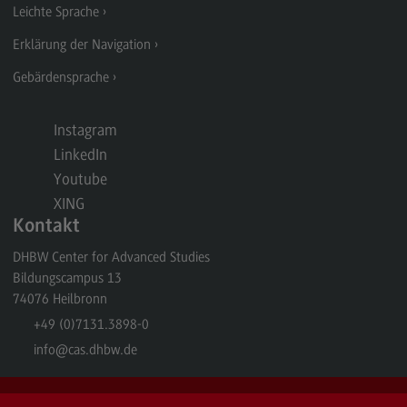
Leichte Sprache
Rahmenbedingungen
Erklärung der Navigation
Modulangebot
Gebärdensprache
Berufsperspektiven
Kontakt
Instagram
Integrated Engineering
LinkedIn
Integrated Engineering
Youtube
XING
Rahmenbedingungen
Kontakt
Modulangebot
DHBW Center for Advanced Studies
Berufsperspektiven
Bildungscampus 13
74076
Heilbronn
Kontakt
+49 (0)7131.3898-0
Intensive Care
info
@cas.dhbw.de
Intensive Care
Modulangebot