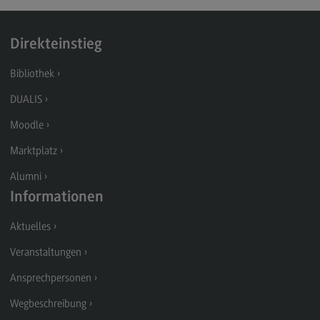
General Business Management
Direkteinstieg
Modulangebot
Berufsperspektiven
Bibliothek
Kontakt
DUALIS
Governance Sozialer Arbeit
Moodle
Governance Sozialer Arbeit
Marktplatz
Modulangebot
Alumni
Informationen
Berufsperspektiven
Aktuelles
Kontakt
Veranstaltungen
Informatik
Ansprechpersonen
Informatik
Wegbeschreibung
Profil-O-Mat Informatik
(External link)