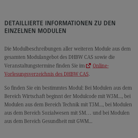
Kontakt
Executive Engineering
DETAILLIERTE INFORMATIONEN ZU DEN
Executive Engineering
EINZELNEN MODULEN
Modulangebot
Besonderheiten und Highlights
Die Modulbeschreibungen aller weiteren Module aus dem
gesamten Modulangebot des DHBW CAS sowie die
Berufsperspektiven
Veranstaltungstermine finden Sie im
Online-
Kontakt
Vorlesungsverzeichnis des DHBW CAS
.
Finance
So finden Sie ein bestimmtes Modul: Bei Modulen aus dem
Finance
Bereich Wirtschaft beginnt der Modulcode mit W3M..., bei
Modulangebot
Modulen aus dem Bereich Technik mit T3M..., bei Modulen
aus dem Bereich Sozialwesen mit SM… und bei Modulen
Berufsperspektiven
aus dem Bereich Gesundheit mit GWM...
Kontakt
General Business Management