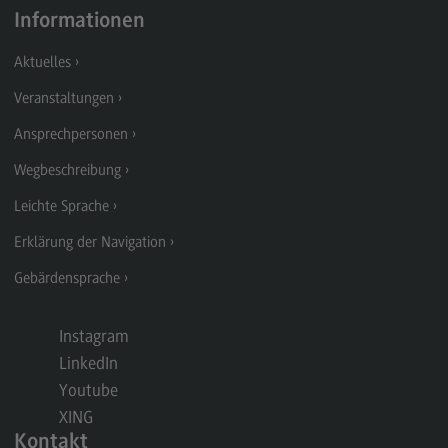
Rahmenbedingungen
Informationen
Modulangebot
Aktuelles
Berufsperspektiven
Veranstaltungen
Kontakt
Ansprechpersonen
Integrated Engineering
Wegbeschreibung
Integrated Engineering
Leichte Sprache
Rahmenbedingungen
Erklärung der Navigation
Modulangebot
Gebärdensprache
Berufsperspektiven
Instagram
Kontakt
LinkedIn
Intensive Care
Youtube
Intensive Care
XING
Kontakt
Modulangebot