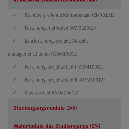
Kontakt
Elektrotechnik und Informationstechnik
Fachübergreifende Kompetenzen (XMX0101)
Elektrotechnik und Informationstechnik
Forschungsmethoden (W3M10001)
Profil-O-Mat Elektrotechnik und
Informationstechnik
Lehrforschungsprojekt: Aktuelle
(External link)
Rahmenbedingungen
Managementthemen (W3M10002)
Modulangebot
Forschungsprojektarbeit I (W3M10011)
Berufsperspektiven
Forschungsprojektarbeit II (W3M10012)
Kontakt
Entrepreneurship
Masterarbeit (W3M10013)
Entrepreneurship
Studiengangsmodule (3/5)
Modulangebot
Berufsperspektiven
Wahlmodule des Studiengangs (0/4)