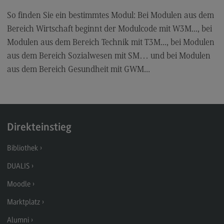
General Business Management
So finden Sie ein bestimmtes Modul: Bei Modulen aus dem
Bereich Wirtschaft beginnt der Modulcode mit W3M..., bei
Modulangebot
Modulen aus dem Bereich Technik mit T3M..., bei Modulen
Berufsperspektiven
aus dem Bereich Sozialwesen mit SM… und bei Modulen
Kontakt
aus dem Bereich Gesundheit mit GWM...
Governance Sozialer Arbeit
Governance Sozialer Arbeit
Modulangebot
Direkteinstieg
Berufsperspektiven
Bibliothek
Kontakt
DUALIS
Informatik
Moodle
Informatik
Marktplatz
Profil-O-Mat Informatik
Alumni
(External link)