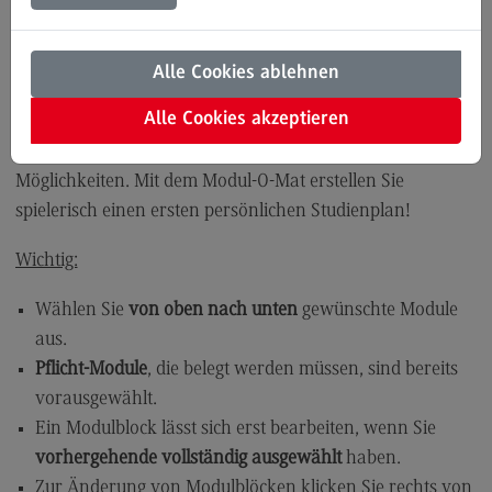
Management
Modulangebot
Kontakt
Alle Cookies ablehnen
Studieren Sie die Inhalte, die zu Ihren beruflichen und
Bauingenieurwesen
Alle Cookies akzeptieren
persönlichen Zielen passen. Die Modulvielfalt unserer
Bauingenieurwesen
dualen Masterstudiengänge bietet Ihnen individuelle
Möglichkeiten. Mit dem Modul-O-Mat erstellen Sie
Rahmenbedingungen
spielerisch einen ersten persönlichen Studienplan!
Modulangebot
Wichtig:
Berufsperspektiven
Kontakt
Wählen Sie
von oben nach unten
gewünschte Module
aus.
Data Science and Artificial Intelligence
Pflicht-Module
, die belegt werden müssen, sind bereits
Data Science and Artificial Intelligence
vorausgewählt.
Profil-O-Mat Data Science and Artificial
Ein Modulblock lässt sich erst bearbeiten, wenn Sie
Intelligence
(External link)
vorhergehende vollständig ausgewählt
haben.
Rahmenbedingungen
Zur Änderung von Modulblöcken klicken Sie rechts von