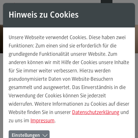
Direkt zum Inhalt
Direkt zum Hauptmenu
Direkt zum Footer
DE
EN
Hinweis zu Cookies
Modul-O-Mat
Suchen
Unsere Webseite verwendet Cookies. Diese haben zwei
Masterstudiengänge
Funktionen: Zum einen sind sie erforderlich für die
grundlegende Funktionalität unserer Website. Zum
Accounting, Controlling, Taxation
anderen können wir mit Hilfe der Cookies unsere Inhalte
Accounting, Controlling, Taxation
für Sie immer weiter verbessern. Hierzu werden
Modul-O-Mat
Digital Business Management
Modulangebot
pseudonymisierte Daten von Website-Besuchern
gesammelt und ausgewertet. Das Einverständnis in die
Berufsperspektiven
Verwendung der Cookies können Sie jederzeit
Kontakt
Modul-O-Mat
Accounting, Controlling, Taxation
Advanced Practi
widerrufen. Weitere Informationen zu Cookies auf dieser
(External link)
Advanced Practice in Healthcare
Website finden Sie in unserer
Datenschutzerklärung
und
zu uns im
Impressum
.
Advanced Practice in Healthcare
Modul-O-Mat Digital Business
Rahmenbedingungen
Einstellungen