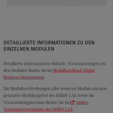
Kontakt
Executive Engineering
Executive Engineering
Modulangebot
Besonderheiten und Highlights
DETAILLIERTE INFORMATIONEN ZU DEN
Berufsperspektiven
EINZELNEN MODULEN
Kontakt
Detaillierte Informationen (Inhalte, Voraussetzungen) zu
Finance
den Modulen finden Sie im
Modulhandbuch Digital
Finance
Business Management
.
Modulangebot
Die Modulbeschreibungen aller weiteren Module aus dem
Berufsperspektiven
gesamten Modulangebot des DHBW CAS sowie die
Kontakt
Veranstaltungstermine finden Sie im
Online-
Vorlesungsverzeichnis des DHBW CAS
.
General Business Management