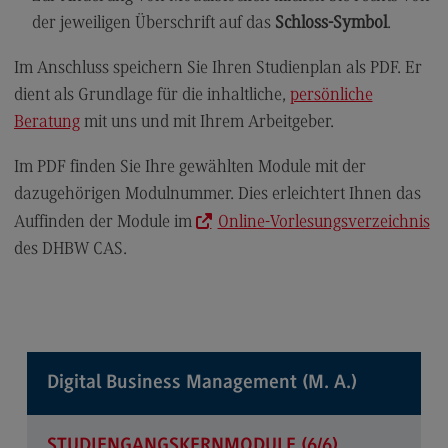
der jeweiligen Überschrift auf das
Schloss-Symbol
.
Modulangebot
Berufsperspektiven
Im Anschluss speichern Sie Ihren Studienplan als PDF. Er
dient als Grundlage für die inhaltliche,
persönliche
Kontakt
Beratung
mit uns und mit Ihrem Arbeitgeber.
Digital Business Management
Im PDF finden Sie Ihre gewählten Module mit der
Digital Business Management
dazugehörigen Modulnummer. Dies erleichtert Ihnen das
Modulangebot
Auffinden der Module im
Online-Vorlesungsverzeichnis
Berufsperspektiven
des DHBW CAS.
Kontakt
Digitalisierung in der Sozialen Arbeit
Digitalisierung in der Sozialen Arbeit
Digital Business Management (M. A.)
Modulangebot
Berufsperspektiven
STUDIENGANGSKERNMODULE (6/6)