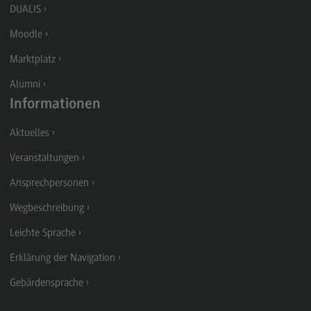
DUALIS
Rahmenbedingungen
Moodle
Modulangebot
Marktplatz
Berufsperspektiven
Alumni
Kontakt
Informationen
Integrated Engineering
Aktuelles
Integrated Engineering
Veranstaltungen
Rahmenbedingungen
Ansprechpersonen
Modulangebot
Wegbeschreibung
Berufsperspektiven
Leichte Sprache
Kontakt
Erklärung der Navigation
Intensive Care
Gebärdensprache
Intensive Care
Modulangebot