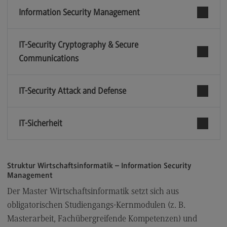
Kontakt
Information Security Management
Elektrotechnik und Informationstechnik
Elektrotechnik und Informationstechnik
IT-Security Cryptography & Secure
Communications
Profil-O-Mat Elektrotechnik und
Informationstechnik
(External link)
Rahmenbedingungen
IT-Security Attack and Defense
Modulangebot
Berufsperspektiven
IT-Sicherheit
Kontakt
Entrepreneurship
Struktur Wirtschaftsinformatik – Information Security
Management
Entrepreneurship
Der Master Wirtschaftsinformatik setzt sich aus
Modulangebot
obligatorischen Studiengangs-Kernmodulen (z. B.
Berufsperspektiven
Masterarbeit, Fachübergreifende Kompetenzen) und