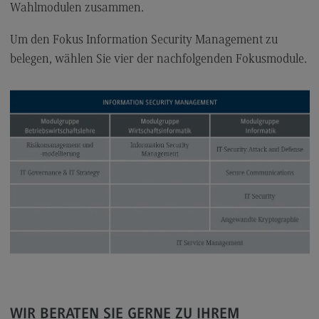
Kontakt
Wahlmodulen zusammen.
Executive Engineering
Um den Fokus Information Security Management zu
Executive Engineering
belegen, wählen Sie vier der nachfolgenden Fokusmodule.
Modulangebot
Besonderheiten und Highlights
Berufsperspektiven
Kontakt
Finance
Finance
Modulangebot
Berufsperspektiven
Kontakt
WIR BERATEN SIE GERNE ZU IHREM
General Business Management