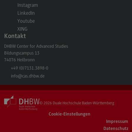
Instagram
Berufsperspektiven
LinkedIn
Kontakt
Youtube
XING
Marketing and Business Psychology
Kontakt
Marketing and Business Psychology
DHBW Center for Advanced Studies
Modulangebot
Bildungscampus 13
74076
Heilbronn
Berufsperspektiven
+49 (0)7131.3898-0
Kontakt
info
@cas.dhbw.de
Maschinenbau
Maschinenbau
© 2026
Duale Hochschule Baden-Württemberg
Profil-O-Mat Maschinenbau
(External link)
Cookie-Einstellungen
Rahmenbedingungen
Impressum
Modulangebot
Datenschutz