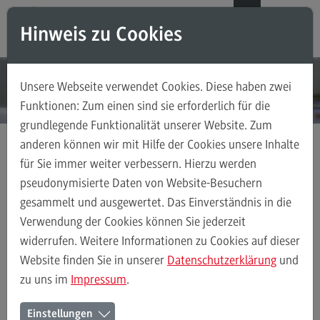
Direkt zum Inhalt
Direkt zum Hauptmenu
Direkt zum Footer
DE
EN
Hinweis zu Cookies
Modul-O-Mat
Suchen
Unsere Webseite verwendet Cookies. Diese haben zwei
Masterstudiengänge
Funktionen: Zum einen sind sie erforderlich für die
grundlegende Funktionalität unserer Website. Zum
Accounting, Controlling, Taxation
anderen können wir mit Hilfe der Cookies unsere Inhalte
Accounting, Controlling, Taxation
für Sie immer weiter verbessern. Hierzu werden
Masterstudiengänge
Wirtschaftsinformatik
Modulangebot
Modulangebot
pseudonymisierte Daten von Website-Besuchern
Information Security Management
gesammelt und ausgewertet. Das Einverständnis in die
Berufsperspektiven
Verwendung der Cookies können Sie jederzeit
Kontakt
widerrufen. Weitere Informationen zu Cookies auf dieser
Modulangebot
Business Process Management
Data Science
Advanced Practice in Healthcare
Website finden Sie in unserer
Datenschutzerklärung
und
zu uns im
Impressum
.
Advanced Practice in Healthcare
Rahmenbedingungen
Information Security
Einstellungen