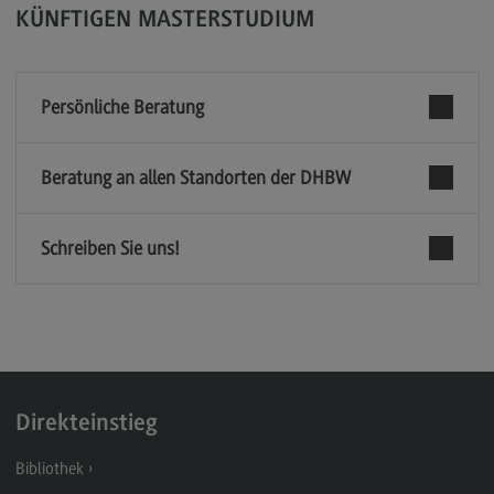
KÜNFTIGEN MASTERSTUDIUM
General Business Management
Modulangebot
Persönliche Beratung
Berufsperspektiven
Kontakt
Beratung an allen Standorten der DHBW
Governance Sozialer Arbeit
Governance Sozialer Arbeit
Schreiben Sie uns!
Modulangebot
Berufsperspektiven
Kontakt
Informatik
Direkteinstieg
Informatik
Bibliothek
Profil-O-Mat Informatik
(External link)