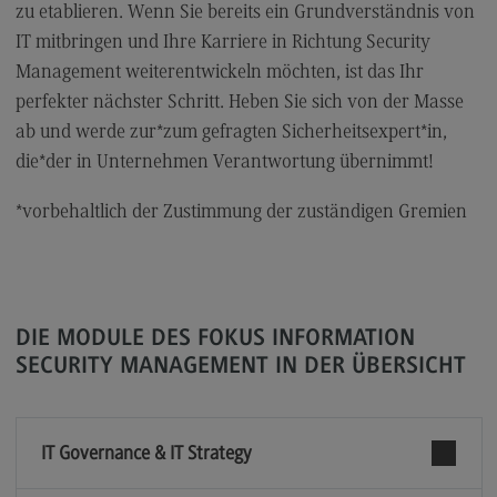
zu etablieren. Wenn Sie bereits ein Grundverständnis von
Modulangebot
IT mitbringen und Ihre Karriere in Richtung Security
Berufsperspektiven
Management weiterentwickeln möchten, ist das Ihr
perfekter nächster Schritt. Heben Sie sich von der Masse
Kontakt
ab und werde zur*zum gefragten Sicherheitsexpert*in,
Digital Business Management
die*der in Unternehmen Verantwortung übernimmt!
Digital Business Management
*vorbehaltlich der Zustimmung der zuständigen Gremien
Modulangebot
Berufsperspektiven
Kontakt
DIE MODULE DES FOKUS INFORMATION
Digitalisierung in der Sozialen Arbeit
SECURITY MANAGEMENT IN DER ÜBERSICHT
Digitalisierung in der Sozialen Arbeit
Modulangebot
IT Governance & IT Strategy
Berufsperspektiven