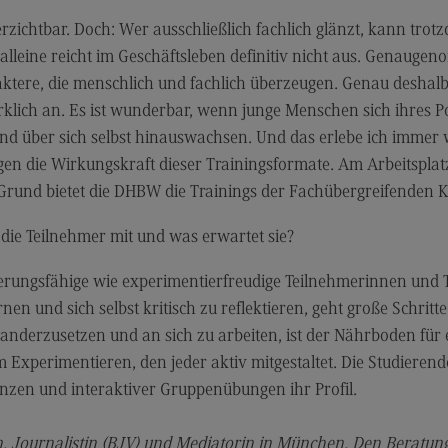
Kontakt
Mo
chtbar. Doch: Wer ausschließlich fachlich glänzt, kann trot
Marketing and Business Psychology
Be
leine reicht im Geschäftsleben definitiv nicht aus. Genaugeno
ktere, die menschlich und fachlich überzeugen. Genau desha
Marketing and Business Psychology
Ko
klich an. Es ist wunderbar, wenn junge Menschen sich ihres 
Modulangebot
Tra
nd über sich selbst hinauswachsen. Und das erlebe ich immer
Berufsperspektiven
Tr
n die Wirkungskraft dieser Trainingsformate. Am Arbeitsplatz
Grund bietet die DHBW die Trainings der Fachübergreifenden
Kontakt
Mo
Maschinenbau
Ko
ie Teilnehmer mit und was erwartet sie?
Maschinenbau
Wirt
rungsfähige wie experimentierfreudige Teilnehmerinnen und T
Profil-O-Mat Maschinenbau
Wi
rnen und sich selbst kritisch zu reflektieren, geht große Schr
(External link)
nderzusetzen und an sich zu arbeiten, ist der Nährboden für ei
Rahmenbedingungen
Ra
 Experimentieren, den jeder aktiv mitgestaltet. Die Studier
Modulangebot
Mo
nzen und interaktiver Gruppenübungen ihr Profil.
Berufsperspektiven
Be
rin, Journalistin (BJV) und Mediatorin in München. Den Beratu