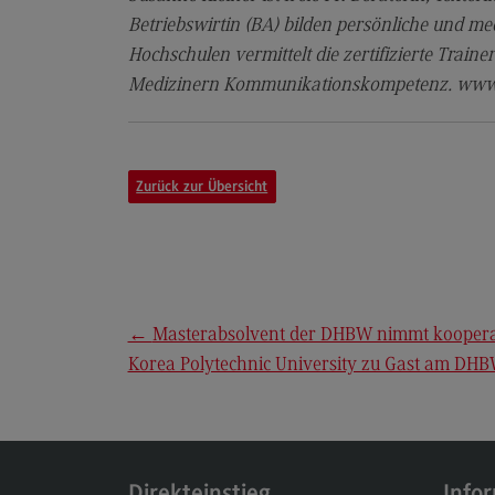
Modulangebot
Betriebswirtin (BA) bilden persönliche und med
Hochschulen vermittelt die zertifizierte Tra
Berufsperspektiven
Medizinern Kommunikationskompetenz. www.
Kontakt
Executive Engineering
Executive Engineering
Zurück zur Übersicht
Modulangebot
Besonderheiten und Highlights
Berufsperspektiven
←
Masterabsolvent der DHBW nimmt koopera
Kontakt
Korea Polytechnic University zu Gast am DH
Eckdaten Studium
Direkteinstieg
Info