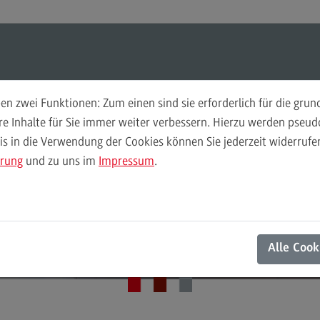
ul-O-Mat
Suchen
Modul-O-Mat
Suchen
n zwei Funktionen: Zum einen sind sie erforderlich für die gru
ere Inhalte für Sie immer weiter verbessern. Hierzu werden pse
 in die Verwendung der Cookies können Sie jederzeit widerrufen
Finance
Per
ärung
und zu uns im
Impressum
.
Wir
Finance
DHBW Center for Advanced Studies
Pe
Modulangebot
Wi
Aktuelles
Berufsperspektiven
Mo
Alle Cook
Kontakt
Be
General Business Management
Ko
General Business Management
Pla
Sozi