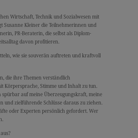
les and Negotiation
dulangebot
ichen Wirtschaft, Technik und Sozialwesen mit
rufsperspektiven
gt Susanne Kleiner die Teilnehmerinnen und
ntakt
nerin, PR-Beraterin, die selbst als Diplom-
tsalltag davon profitieren.
ale Arbeit in der
ationsgesellschaft
eln, wie sie souverän auftreten und kraftvoll
iale Arbeit in der
grationsgesellschaft
dulangebot
n, die ihre Themen verständlich
it Körpersprache, Stimme und Inhalt zu tun.
rufsperspektiven
ich spürbar auf meine Überzeugungskraft, meine
ntakt
en und zielführende Schlüsse daraus zu ziehen.
ply Chain Management, Logistics,
fte oder Experten persönlich gefordert. Wer
duction
h.
pply Chain Management, Logistics,
oduction
 aus?