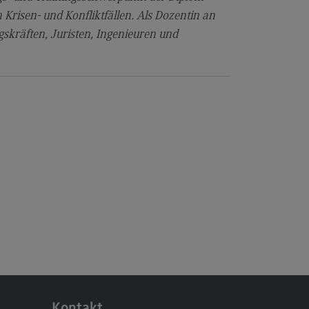
cated@Mannheim
 Krisen- und Konfliktfällen. Als Dozentin an
ntakt
skräften, Juristen, Ingenieuren und
tschaftsingenieurwesen
rtschaftsingenieurwesen
ofil-O-Mat
rtschaftsingenieurwesen
ternal link)
hmenbedingungen
dulangebot
cated@Heidenheim
rufsperspektiven
ntakt
 Hochschule
Kontakt