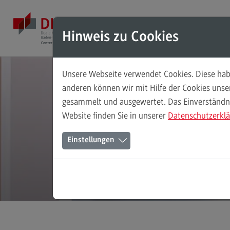
Direkt zum Inhalt
Direkt zum Hauptmenu
Direkt zum Footer
Mod
Hinweis zu Cookies
Unsere Webseite verwendet Cookies. Diese habe
Masterstudiengänge
anderen können wir mit Hilfe der Cookies uns
gesammelt und ausgewertet. Das Einverständnis
Accounting, Controlling, Taxation
Website finden Sie in unserer
Datenschutzerkl
Accounting, Controlling, Taxation
Einstellungen
Modulangebot
Berufsperspektiven
Kontakt
Advanced Practice in Healthcare
Advanced Practice in Healthcare