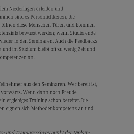
dulangebot
zdem Niederlagen erleiden und
rufsperspektiven
mmen sind es Persönlichkeiten, die
lb öffnen diese Menschen Türen und kommen
ntakt
Potenzials bewusst werden; wenn Studierende
nskulturelle Traumapädagogik
 wieder in den Seminaren. Auch die Feedbacks
anskulturelle Traumapädagogik
 und im Studium bleibt oft zu wenig Zeit und
 Kompetenzen an.
dulangebot
ntakt
schaftsinformatik
eilnehmer aus den Seminaren. Wer bereit ist,
rtschaftsinformatik
itte vorwärts. Wenn dann noch Freude
n ergiebiges Training schon bereitet. Die
hmenbedingungen
enden eignen sich Methodenkompetenz an und
dulangebot
rufsperspektiven
ngs- und Trainingsschwerpunkt der Diplom-