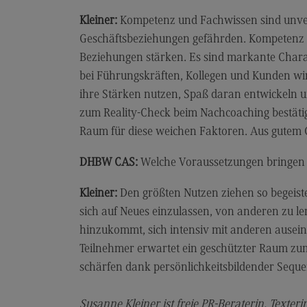
Berufsperspektiven
Kleiner:
Kompetenz und Fachwissen sind unverzi
Kontakt
Geschäftsbeziehungen gefährden. Kompetenz al
Beziehungen stärken. Es sind markante Chara
Elektrotechnik und
Informationstechnik
bei Führungskräften, Kollegen und Kunden wir
ihre Stärken nutzen, Spaß daran entwickeln u
Elektrotechnik und
Informationstechnik
zum Reality-Check beim Nachcoaching bestätige
Raum für diese weichen Faktoren. Aus gutem 
Profil-O-Mat Elektrotechnik und
Informationstechnik
(External link)
DHBW CAS:
Welche Voraussetzungen bringen d
Rahmenbedingungen
Kleiner:
Den größten Nutzen ziehen so begeiste
Modulangebot
sich auf Neues einzulassen, von anderen zu le
Berufsperspektiven
hinzukommt, sich intensiv mit anderen auseina
Kontakt
Teilnehmer erwartet ein geschützter Raum zum
schärfen dank persönlichkeitsbildender Seque
Entrepreneurship
Entrepreneurship
Susanne Kleiner ist freie PR-Beraterin, Texte