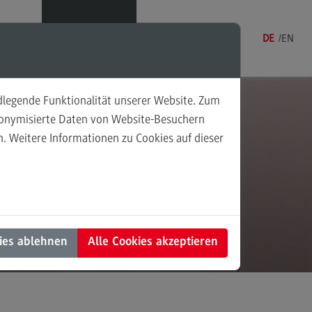
Menü
DE
EN
ndlegende Funktionalität unserer Website. Zum
udonymisierte Daten von Website-Besuchern
. Weitere Informationen zu Cookies auf dieser
sonalmanagement und
tschaftspsychologie
rsonalmanagement und
rtschaftspsychologie
dulangebot
ies ablehnen
Alle Cookies akzeptieren
rufsperspektiven
ntakt
nung und Koordination in der
alen Arbeit