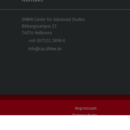
r uns
DHBW Center for Advanced Studies
er uns
Bildungscampus 13
ropean University
74076
Heilbronn
ternal link)
+49 (0)7131.3898-0
rnational Office
info
@cas.dhbw.de
ternational Office
4Dual
kursionen und Studienreisen
asmus+
glischsprachiger MBA
ntakt
Impressum
eressensvertretungen
Datenschutz
Barrierefreiheit
teressensvertretungen