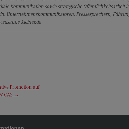
Kontakt
Lo
iale Kommunikation sowie strategische Öffentlichkeitsarbeit in
Master of Business Administration
Ko
inerin. Unternehmenskommunikatoren, Pressesprechern, Führung
Master of Business Administration
Wir
susanne-kleiner.de
Modulangebot
Wi
Berufsperspektiven
Pr
Wi
(Ex
Kontakt
Ra
Media and Data-driven Business
Mo
Media and Data-driven Business
Lo
Modulangebot
tive Promotion auf
Be
Berufsperspektiven
BW CAS
→
Ko
Kontakt
Arbeitgeber-Vorteile
Die
rmationen