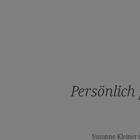
Rahmenbedingungen
Modulangebot
Kontakt
Bauingenieurwesen
Bauingenieurwesen
Rahmenbedingungen
Modulangebot
Berufsperspektiven
Persönlich
Kontakt
Data Science and Artificial Intelligen
Data Science and Artificial
Intelligence
Profil-O-Mat Data Science and
Susanne Kleiner 