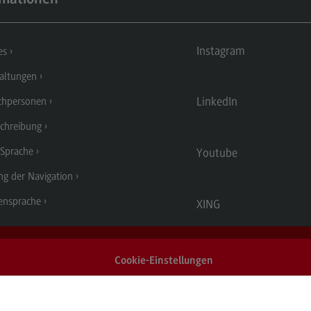
Dualer Partner werden
Übe
Instagram
Personal finden
Üb
es
Personal entwickeln
Eu
altungen
(Ex
Personal binden
Inte
LinkedIn
chpersonen
Business Hacks
In
chreibung
Newsletter für Duale Partner
EU
 Sprache
Youtube
FAQ
Ex
ng der Navigation
Er
ensprache
XING
En
Ko
Cookie-Einstellungen
Int
In