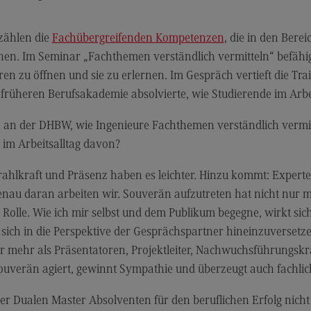
Modulangebot
Sa
Berufsperspektiven
Mo
 zählen die
Fachübergreifenden Kompetenzen
, die in den Bere
Kontakt
Be
hen. Im Seminar „Fachthemen verständlich vermitteln“ befähi
Integrated Engineering
Ko
ren zu öffnen und sie zu erlernen. Im Gespräch vertieft die Trai
früheren Berufsakademie absolvierte, wie Studierende im Arbei
Integrated Engineering
Sozi
Migr
Rahmenbedingungen
 an der DHBW, wie Ingenieure Fachthemen verständlich vermitt
Soz
 im Arbeitsalltag davon?
Modulangebot
Mi
Berufsperspektiven
Mo
ahlkraft und Präsenz haben es leichter. Hinzu kommt: Experte
au daran arbeiten wir. Souverän aufzutreten hat nicht nur m
Kontakt
Be
e Rolle. Wie ich mir selbst und dem Publikum begegne, wirkt s
Intensive Care
Ko
 sich in die Perspektive der Gesprächspartner hineinzuversetz
Intensive Care
Sup
r mehr als Präsentatoren, Projektleiter, Nachwuchsführungskrä
Pro
souverän agiert, gewinnt Sympathie und überzeugt auch fachlic
it
Modulangebot
Su
Berufsperspektiven
Pr
er Dualen Master Absolventen für den beruflichen Erfolg nicht