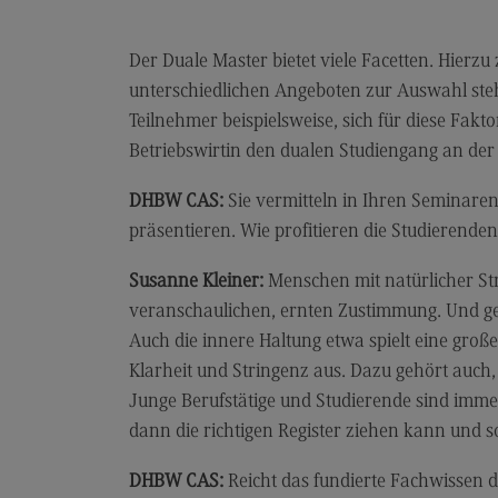
Artificial Intelligence
(External link)
Rahmenbedingungen
Der Duale Master bietet viele Facetten. Hierzu
Modulangebot
unterschiedlichen Angeboten zur Auswahl ste
Berufsperspektiven
Teilnehmer beispielsweise, sich für diese Fakto
Betriebswirtin den dualen Studiengang an der 
Kontakt
Digital Business Management
DHBW CAS:
Sie vermitteln in Ihren Seminaren
präsentieren. Wie profitieren die Studierenden
Digital Business Management
Modulangebot
Susanne Kleiner:
Menschen mit natürlicher Str
veranschaulichen, ernten Zustimmung. Und gen
Berufsperspektiven
Auch die innere Haltung etwa spielt eine groß
Kontakt
Klarheit und Stringenz aus. Dazu gehört auch,
Digitalisierung in der Sozialen Arbeit
Junge Berufstätige und Studierende sind imme
dann die richtigen Register ziehen kann und 
Digitalisierung in der Sozialen Arbe
Modulangebot
DHBW CAS:
Reicht das fundierte Fachwissen d