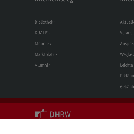
Aufbau und Struktur
Zulassung
Bibliothek
Aktuell
Bewerbung
DUALIS
Veranst
Studiengebühren
Moodle
Anspre
Satzungen
Marktplatz
Wegbes
FAQ
Alumni
Leichte
Erkläru
Gebärd
© 2026
Duale Hochschule Baden-Württemberg