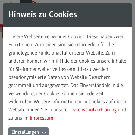
D
Direkt zum Inhalt
Direkt zum Hauptmenu
Direkt zum Footer
E
Hinweis zu Cookies
Modul-O-Mat
Suchen
E
N
Unsere Webseite verwendet Cookies. Diese haben zwei
M
Funktionen: Zum einen sind sie erforderlich für die
a
s
A
grundlegende Funktionalität unserer Website. Zum
t
k
anderen können wir mit Hilfe der Cookies unsere Inhalte
e
t
r
für Sie immer weiter verbessern. Hierzu werden
u
s
pseudonymisierte Daten von Website-Besuchern
t
e
gesammelt und ausgewertet. Das Einverständnis in die
u
ll
d
Verwendung der Cookies können Sie jederzeit
e
i
widerrufen. Weitere Informationen zu Cookies auf dieser
s
e
n
Website finden Sie in unserer
Datenschutzerklärung
und
g
D
zu uns im
Impressum
.
ä
et
n
g
ai
Einstellungen