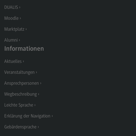
Modulangebot
DUALIS
Berufsperspektiven
Moodle
Kontakt
Marktplatz
Digital Business Management
Alumni
Informationen
Digital Business Management
Aktuelles
Modulangebot
Veranstaltungen
Berufsperspektiven
Ansprechpersonen
Kontakt
Wegbeschreibung
Digitalisierung in der Sozialen Arbeit
Leichte Sprache
Digitalisierung in der Sozialen Arbeit
Erklärung der Navigation
Modulangebot
Gebärdensprache
Berufsperspektiven