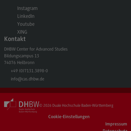
Kontakt
Instagram
Elektrotechnik und Informationstechnik
LinkedIn
Elektrotechnik und Informationstechnik
Youtube
XING
Profil-O-Mat Elektrotechnik und
Kontakt
Informationstechnik
(External link)
DHBW Center for Advanced Studies
Rahmenbedingungen
Bildungscampus 13
Modulangebot
74076
Heilbronn
Berufsperspektiven
+49 (0)7131.3898-0
info
@cas.dhbw.de
Kontakt
Entrepreneurship
Entrepreneurship
© 2026
Duale Hochschule Baden-Württemberg
Modulangebot
Cookie-Einstellungen
Berufsperspektiven
Impressum