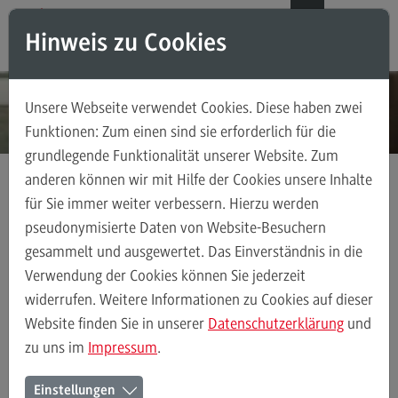
Direkt zum Inhalt
Direkt zum Hauptmenu
Direkt zum Footer
DE
EN
Hinweis zu Cookies
Modul-O-Mat
Suchen
Unsere Webseite verwendet Cookies. Diese haben zwei
Masterstudiengänge
Funktionen: Zum einen sind sie erforderlich für die
grundlegende Funktionalität unserer Website. Zum
Accounting, Controlling, Taxation
anderen können wir mit Hilfe der Cookies unsere Inhalte
Accounting, Controlling, Taxation
für Sie immer weiter verbessern. Hierzu werden
Kontakt
Ansprechpersonen
Bereich Gesundheit
Modulangebot
pseudonymisierte Daten von Website-Besuchern
gesammelt und ausgewertet. Das Einverständnis in die
Berufsperspektiven
Verwendung der Cookies können Sie jederzeit
Kontakt
Ansprechpersonen
Alle Kontakte (alphabetisch)
Studienberatun
widerrufen. Weitere Informationen zu Cookies auf dieser
Advanced Practice in Healthcare
Website finden Sie in unserer
Datenschutzerklärung
und
zu uns im
Impressum
.
Advanced Practice in Healthcare
Ansprechpersonen des Bereichs
Rahmenbedingungen
Einstellungen