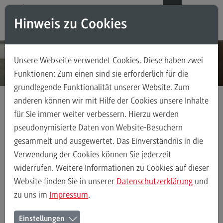
Direkt zum Inhalt
Direkt zum Hauptmenu
Direkt zum Footer
DE
EN
Hinweis zu Cookies
Modul-O-Mat
Suchen
Unsere Webseite verwendet Cookies. Diese haben zwei
Masterstudiengänge
Funktionen: Zum einen sind sie erforderlich für die
grundlegende Funktionalität unserer Website. Zum
Accounting, Controlling, Taxation
anderen können wir mit Hilfe der Cookies unsere Inhalte
Accounting, Controlling, Taxation
für Sie immer weiter verbessern. Hierzu werden
Kontakt
Ansprechpersonen
Bereich Gesundheit
Modulangebot
pseudonymisierte Daten von Website-Besuchern
gesammelt und ausgewertet. Das Einverständnis in die
Berufsperspektiven
Verwendung der Cookies können Sie jederzeit
Kontakt
Ansprechpersonen
Alle Kontakte (alphabetisch)
Studienberatun
widerrufen. Weitere Informationen zu Cookies auf dieser
Advanced Practice in Healthcare
Website finden Sie in unserer
Datenschutzerklärung
und
zu uns im
Impressum
.
Advanced Practice in Healthcare
Ansprechpersonen des Bereichs
Rahmenbedingungen
Einstellungen