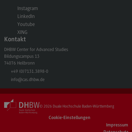
Kontakt
Instagram
Elektrotechnik und Informationstechnik
LinkedIn
Elektrotechnik und Informationstechnik
Youtube
XING
Profil-O-Mat Elektrotechnik und
Kontakt
Informationstechnik
(External link)
DHBW Center for Advanced Studies
Rahmenbedingungen
Bildungscampus 13
Modulangebot
74076
Heilbronn
Berufsperspektiven
+49 (0)7131.3898-0
info
@cas.dhbw.de
Kontakt
Entrepreneurship
Entrepreneurship
© 2026
Duale Hochschule Baden-Württemberg
Modulangebot
Cookie-Einstellungen
Berufsperspektiven
Impressum