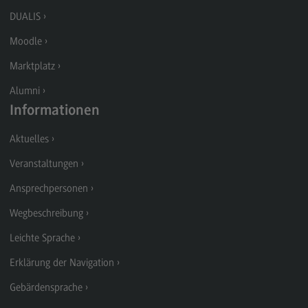
Modulangebot
DUALIS
Berufsperspektiven
Moodle
Kontakt
Marktplatz
Digital Business Management
Alumni
Informationen
Digital Business Management
Aktuelles
Modulangebot
Veranstaltungen
Berufsperspektiven
Ansprechpersonen
Kontakt
Wegbeschreibung
Digitalisierung in der Sozialen Arbeit
Leichte Sprache
Digitalisierung in der Sozialen Arbeit
Erklärung der Navigation
Modulangebot
Gebärdensprache
Berufsperspektiven