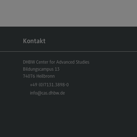
dulangebot
rufsperspektiven
ntakt
nskulturelle Traumapädagogik
Kontakt
anskulturelle Traumapädagogik
dulangebot
DHBW Center for Advanced Studies
Bildungscampus 13
ntakt
74076
Heilbronn
schaftsinformatik
+49 (0)7131.3898-0
info
@cas.dhbw.de
rtschaftsinformatik
hmenbedingungen
dulangebot
rufsperspektiven