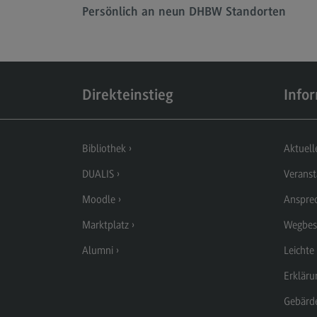
Persönlich an neun DHBW Standorten
Berufsperspektiven
Kontakt
Elektrotechnik und
Informationstechnik
Direkteinstieg
Info
Elektrotechnik und
Informationstechnik
Profil-O-Mat Elektrotechnik und
Bibliothek
Aktuell
Informationstechnik
(External link)
DUALIS
Veranst
Rahmenbedingungen
Moodle
Anspre
Modulangebot
Marktplatz
Wegbes
Berufsperspektiven
Alumni
Leichte
Kontakt
Erkläru
Entrepreneurship
Gebärd
Entrepreneurship