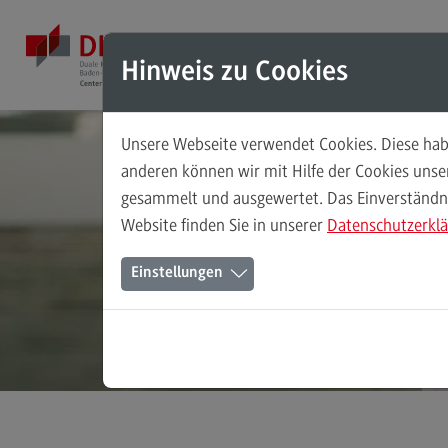
Direkt zum Inhalt
Direkt zum Hauptmenu
Direkt zum Footer
Mod
Hinweis zu Cookies
Unsere Webseite verwendet Cookies. Diese habe
Masterstudiengänge
anderen können wir mit Hilfe der Cookies uns
gesammelt und ausgewertet. Das Einverständnis
Accounting, Controlling, Taxation
Website finden Sie in unserer
Datenschutzerkl
Accounting, Controlling, Taxation
Einstellungen
Modulangebot
Berufsperspektiven
Kontakt
Advanced Practice in Healthcare
Advanced Practice in Healthcare