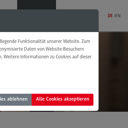
Menü
DE
EN
ndlegende Funktionalität unserer Website. Zum
udonymisierte Daten von Website-Besuchern
. Weitere Informationen zu Cookies auf dieser
sonalmanagement und
tschaftspsychologie
rsonalmanagement und
rtschaftspsychologie
dulangebot
ies ablehnen
Alle Cookies akzeptieren
rufsperspektiven
ntakt
nung und Koordination in der
alen Arbeit