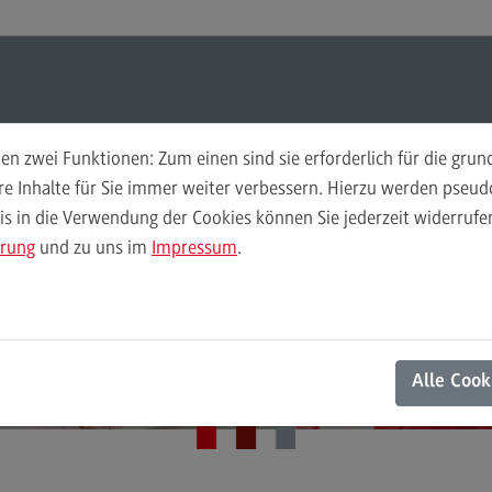
ul-O-Mat
Suchen
Modul-O-Mat
Suchen
n zwei Funktionen: Zum einen sind sie erforderlich für die gru
ere Inhalte für Sie immer weiter verbessern. Hierzu werden pse
 in die Verwendung der Cookies können Sie jederzeit widerrufen
Finance
Per
ärung
und zu uns im
Impressum
.
Wir
Finance
DHBW CAS
Pe
Modulangebot
Wi
Kontakt
Berufsperspektiven
Mo
Alle Cook
Kontakt
Be
General Business Management
Ko
General Business Management
Pla
Sozi