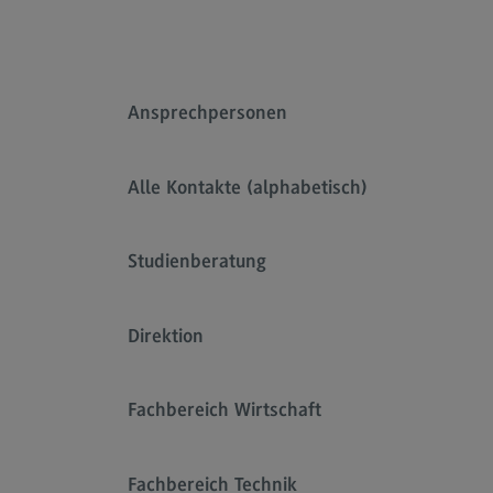
Rahmenbedingungen
Modulangebot
Kontakt
Ansprechpersonen
Bauingenieurwesen
Bauingenieurwesen
Alle Kontakte (alphabetisch)
Rahmenbedingungen
Modulangebot
Studienberatung
Berufsperspektiven
Kontakt
Direktion
Data Science and Artificial Intelligen
Fachbereich Wirtschaft
Data Science and Artificial
Intelligence
Profil-O-Mat Data Science and
Fachbereich Technik