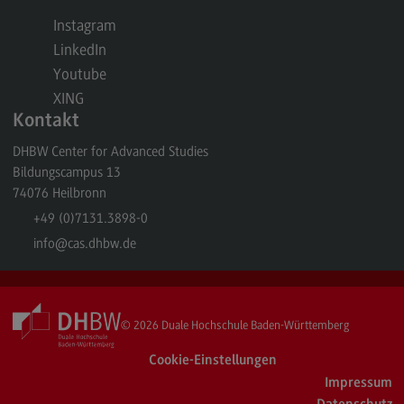
Kontakt
Instagram
Elektrotechnik und Informationstechnik
LinkedIn
Elektrotechnik und Informationstechnik
Youtube
XING
Profil-O-Mat Elektrotechnik und
Kontakt
Informationstechnik
(External link)
DHBW Center for Advanced Studies
Rahmenbedingungen
Bildungscampus 13
Modulangebot
74076
Heilbronn
Berufsperspektiven
+49 (0)7131.3898-0
info
@cas.dhbw.de
Kontakt
Entrepreneurship
Entrepreneurship
© 2026
Duale Hochschule Baden-Württemberg
Modulangebot
Cookie-Einstellungen
Berufsperspektiven
Impressum