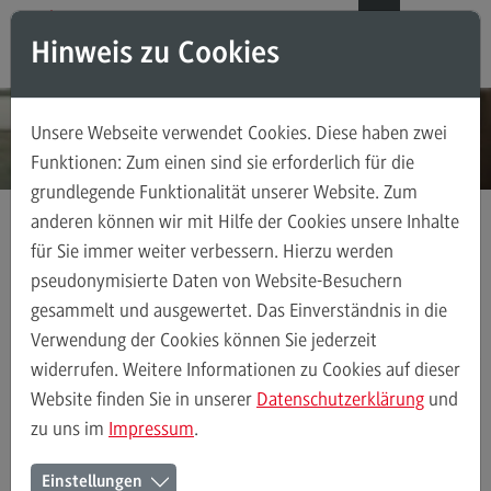
Direkt zum Inhalt
Direkt zum Hauptmenu
Direkt zum Footer
DE
EN
Hinweis zu Cookies
Modul-O-Mat
Suchen
Unsere Webseite verwendet Cookies. Diese haben zwei
Masterstudiengänge
Funktionen: Zum einen sind sie erforderlich für die
grundlegende Funktionalität unserer Website. Zum
Accounting, Controlling, Taxation
anderen können wir mit Hilfe der Cookies unsere Inhalte
Accounting, Controlling, Taxation
für Sie immer weiter verbessern. Hierzu werden
Kontakt
Ansprechpersonen
Bereich Gesundheit
Modulangebot
pseudonymisierte Daten von Website-Besuchern
gesammelt und ausgewertet. Das Einverständnis in die
Berufsperspektiven
Verwendung der Cookies können Sie jederzeit
Kontakt
Ansprechpersonen
Alle Kontakte (alphabetisch)
Studienberatun
widerrufen. Weitere Informationen zu Cookies auf dieser
Advanced Practice in Healthcare
Website finden Sie in unserer
Datenschutzerklärung
und
zu uns im
Impressum
.
Advanced Practice in Healthcare
Ansprechpersonen des Bereichs
Rahmenbedingungen
Einstellungen