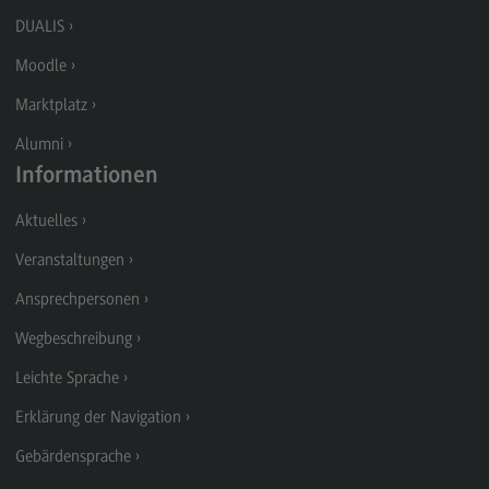
Modulangebot
DUALIS
Berufsperspektiven
Moodle
Kontakt
Marktplatz
Digital Business Management
Alumni
Informationen
Digital Business Management
Aktuelles
Modulangebot
Veranstaltungen
Berufsperspektiven
Ansprechpersonen
Kontakt
Wegbeschreibung
Digitalisierung in der Sozialen Arbeit
Leichte Sprache
Digitalisierung in der Sozialen Arbeit
Erklärung der Navigation
Modulangebot
Gebärdensprache
Berufsperspektiven