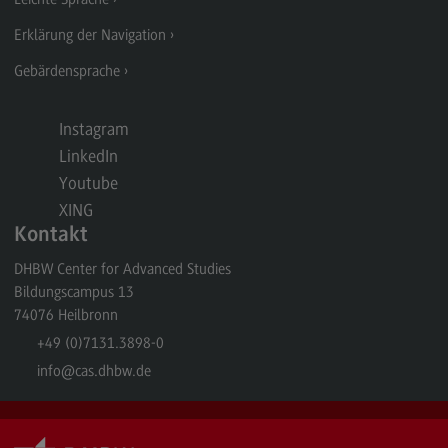
Kontakt
Erklärung der Navigation
Elektrotechnik und Informationstechnik
Gebärdensprache
Elektrotechnik und Informationstechnik
Profil-O-Mat Elektrotechnik und
Instagram
Informationstechnik
(External link)
LinkedIn
Rahmenbedingungen
Youtube
Modulangebot
XING
Kontakt
Berufsperspektiven
DHBW Center for Advanced Studies
Kontakt
Bildungscampus 13
Entrepreneurship
74076
Heilbronn
+49 (0)7131.3898-0
Entrepreneurship
info
@cas.dhbw.de
Modulangebot
Berufsperspektiven