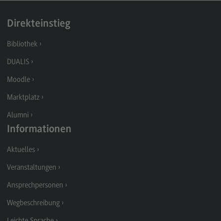
Modulangebot
Direkteinstieg
Berufsperspektiven
Bibliothek
Kontakt
DUALIS
Digital Business Management
Moodle
Digital Business Management
Marktplatz
Modulangebot
Alumni
Berufsperspektiven
Informationen
Kontakt
Aktuelles
Digitalisierung in der Sozialen Arbeit
Veranstaltungen
Digitalisierung in der Sozialen Arbeit
Ansprechpersonen
Modulangebot
Wegbeschreibung
Berufsperspektiven
Leichte Sprache