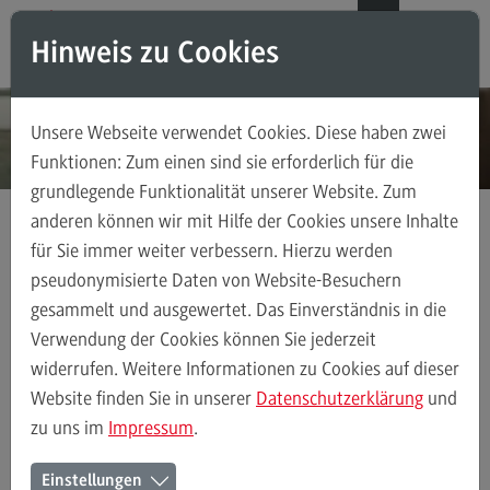
Direkt zum Inhalt
Direkt zum Hauptmenu
Direkt zum Footer
DE
EN
Hinweis zu Cookies
Modul-O-Mat
Suchen
Unsere Webseite verwendet Cookies. Diese haben zwei
Masterstudiengänge
Funktionen: Zum einen sind sie erforderlich für die
grundlegende Funktionalität unserer Website. Zum
Accounting, Controlling, Taxation
anderen können wir mit Hilfe der Cookies unsere Inhalte
Accounting, Controlling, Taxation
für Sie immer weiter verbessern. Hierzu werden
Kontakt
Ansprechpersonen
Bereich Gesundheit
Modulangebot
pseudonymisierte Daten von Website-Besuchern
gesammelt und ausgewertet. Das Einverständnis in die
Berufsperspektiven
Verwendung der Cookies können Sie jederzeit
Kontakt
Ansprechpersonen
Alle Kontakte (alphabetisch)
Studienberatun
widerrufen. Weitere Informationen zu Cookies auf dieser
Advanced Practice in Healthcare
Website finden Sie in unserer
Datenschutzerklärung
und
zu uns im
Impressum
.
Advanced Practice in Healthcare
Ansprechpersonen des Bereichs
Rahmenbedingungen
Einstellungen