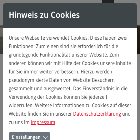
Direkt zum Inhalt
Direkt zum Hauptmenu
Direkt zum Footer
DE
EN
Hinweis zu Cookies
Modul-O-Mat
Suchen
Unsere Webseite verwendet Cookies. Diese haben zwei
Masterstudiengänge
Funktionen: Zum einen sind sie erforderlich für die
grundlegende Funktionalität unserer Website. Zum
Accounting, Controlling, Taxation
anderen können wir mit Hilfe der Cookies unsere Inhalte
Accounting, Controlling, Taxation
für Sie immer weiter verbessern. Hierzu werden
Kontakt
Ansprechpersonen
Bereich Gesundheit
Modulangebot
pseudonymisierte Daten von Website-Besuchern
gesammelt und ausgewertet. Das Einverständnis in die
Berufsperspektiven
Verwendung der Cookies können Sie jederzeit
Kontakt
Ansprechpersonen
Alle Kontakte (alphabetisch)
Studienberatun
widerrufen. Weitere Informationen zu Cookies auf dieser
Advanced Practice in Healthcare
Website finden Sie in unserer
Datenschutzerklärung
und
zu uns im
Impressum
.
Advanced Practice in Healthcare
Ansprechpersonen des Bereichs
Rahmenbedingungen
Einstellungen