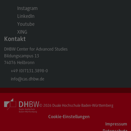
Kontakt
Instagram
Elektrotechnik und Informationstechnik
LinkedIn
Elektrotechnik und Informationstechnik
Youtube
XING
Profil-O-Mat Elektrotechnik und
Kontakt
Informationstechnik
(External link)
DHBW Center for Advanced Studies
Rahmenbedingungen
Bildungscampus 13
Modulangebot
74076
Heilbronn
Berufsperspektiven
+49 (0)7131.3898-0
info
@cas.dhbw.de
Kontakt
Entrepreneurship
Entrepreneurship
© 2026
Duale Hochschule Baden-Württemberg
Modulangebot
Cookie-Einstellungen
Berufsperspektiven
Impressum