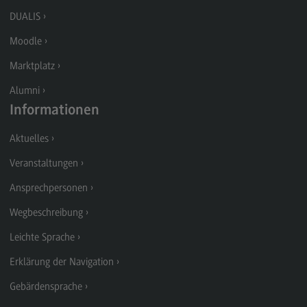
Modulangebot
DUALIS
Berufsperspektiven
Moodle
Kontakt
Marktplatz
Digital Business Management
Alumni
Informationen
Digital Business Management
Aktuelles
Modulangebot
Veranstaltungen
Berufsperspektiven
Ansprechpersonen
Kontakt
Wegbeschreibung
Digitalisierung in der Sozialen Arbeit
Leichte Sprache
Digitalisierung in der Sozialen Arbeit
Erklärung der Navigation
Modulangebot
Gebärdensprache
Berufsperspektiven