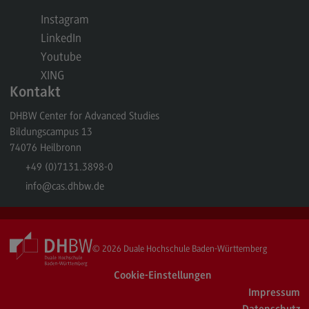
Kontakt
Instagram
Elektrotechnik und Informationstechnik
LinkedIn
Elektrotechnik und Informationstechnik
Youtube
XING
Profil-O-Mat Elektrotechnik und
Kontakt
Informationstechnik
(External link)
DHBW Center for Advanced Studies
Rahmenbedingungen
Bildungscampus 13
Modulangebot
74076
Heilbronn
Berufsperspektiven
+49 (0)7131.3898-0
info
@cas.dhbw.de
Kontakt
Entrepreneurship
Entrepreneurship
© 2026
Duale Hochschule Baden-Württemberg
Modulangebot
Cookie-Einstellungen
Berufsperspektiven
Impressum