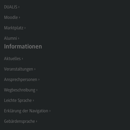
Modulangebot
DUALIS
Berufsperspektiven
Moodle
Kontakt
Marktplatz
Digital Business Management
Alumni
Informationen
Digital Business Management
Aktuelles
Modulangebot
Veranstaltungen
Berufsperspektiven
Ansprechpersonen
Kontakt
Wegbeschreibung
Digitalisierung in der Sozialen Arbeit
Leichte Sprache
Digitalisierung in der Sozialen Arbeit
Erklärung der Navigation
Modulangebot
Gebärdensprache
Berufsperspektiven