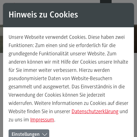
Direkt zum Inhalt
Direkt zum Hauptmenu
Direkt zum Footer
DE
EN
Hinweis zu Cookies
Modul-O-Mat
Suchen
Unsere Webseite verwendet Cookies. Diese haben zwei
Masterstudiengänge
Funktionen: Zum einen sind sie erforderlich für die
grundlegende Funktionalität unserer Website. Zum
Accounting, Controlling, Taxation
anderen können wir mit Hilfe der Cookies unsere Inhalte
Accounting, Controlling, Taxation
für Sie immer weiter verbessern. Hierzu werden
Kontakt
Ansprechpersonen
Bereich Gesundheit
Modulangebot
pseudonymisierte Daten von Website-Besuchern
gesammelt und ausgewertet. Das Einverständnis in die
Berufsperspektiven
Verwendung der Cookies können Sie jederzeit
Kontakt
Ansprechpersonen
Alle Kontakte (alphabetisch)
Studienberatun
widerrufen. Weitere Informationen zu Cookies auf dieser
Advanced Practice in Healthcare
Website finden Sie in unserer
Datenschutzerklärung
und
zu uns im
Impressum
.
Advanced Practice in Healthcare
Ansprechpersonen des Bereichs
Rahmenbedingungen
Einstellungen